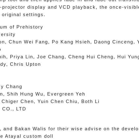
-projector display and VCD playback, the once-visib
 original settings.
um of Prehistory
ersity
on, Chun Wei Fang, Po Kang Hsieh, Daong Cinceng,
o
ih, Priya Lin, Joe Chang, Cheng Hui Cheng, Hui Yun
y, Chris Upton
y Chang
 Shih Hung Wu, Evergreen Yeh
 Chiger Chen, Yuin Chen Chiu, Both Li
 CO., LTD
and Bakan Walis for their wise advise on the develo
e Atayal custom doll