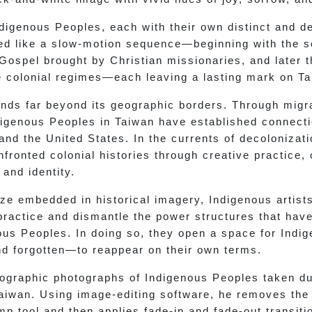
igenous Peoples, each with their own distinct and de
ded like a slow-motion sequence—beginning with the 
 Gospel brought by Christian missionaries, and later
colonial regimes—each leaving a lasting mark on Tai
nds far beyond its geographic borders. Through migra
ndigenous Peoples in Taiwan have established connecti
nd the United States. In the currents of decolonizati
fronted colonial histories through creative practice,
and identity.
aze embedded in historical imagery, Indigenous artis
practice and dismantle the power structures that hav
ous Peoples. In doing so, they open a space for Ind
and forgotten—to reappear on their own terms.
nographic photographs of Indigenous Peoples taken du
aiwan. Using image-editing software, he removes the
p tool and then applies fade-in and fade-out transiti