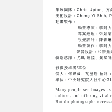
策展團隊：
Chris Upton
、方
美術設計：
Cheng Yi Shih, 
動畫製作：
動畫導演：李阿力
專案經理：張如蘭
視覺設計：陳青琳
動畫製作：李阿力
聲音設計：和諧滙
特別感謝：
尤瑪
‧
達陸、黃星
影像授權者
/
單位
個人：
何豊國、
瓦歷斯‧拉拜
單位：
中央研究院人社中心
GI
Many people see images as f
culture, and offering vital 
But do photographs necessar