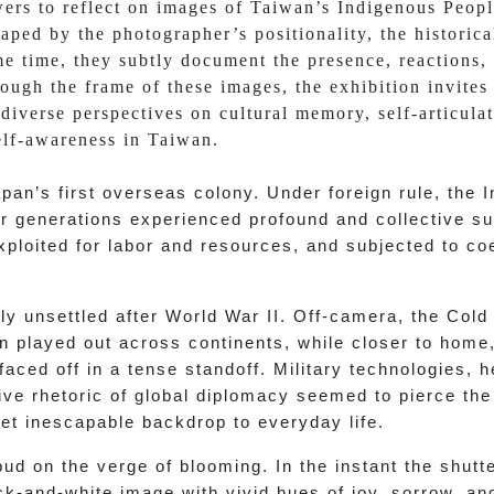
wers to reflect on images of Taiwan’s Indigenous Peopl
haped by the photographer’s positionality, the historic
e time, they subtly document the presence, reactions,
ough the frame of these images, the exhibition invites
iverse perspectives on cultural memory, self-articulat
lf-awareness in Taiwan.
an’s first overseas colony. Under foreign rule, the
or generations experienced profound and collective su
xploited for labor and resources, and subjected to co
ly unsettled after World War II. Off-camera, the Col
n played out across continents, while closer to hom
ced off in a tense standoff. Military technologies, h
ve rhetoric of global diplomacy seemed to pierce the
yet inescapable backdrop to everyday life.
ud on the verge of blooming. In the instant the shutte
ck-and-white image with vivid hues of joy, sorrow, an