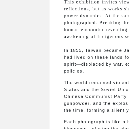
This exhibition invites vie
reflections, but as works s
power dynamics. At the sam
photographed. Breaking thr
human encounter revealing d
awakening of Indigenous se
In 1895, Taiwan became Jap
had lived on these lands f
spirit—displaced by war, e
policies.
The world remained violent
States and the Soviet Unio
Chinese Communist Party fa
gunpowder, and the explosi
the time, forming a silent 
Each photograph is like a b
blossoms, infusing the bla