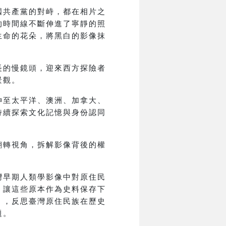
國共產黨的對峙，都在相片之
的時間線不斷伸進了寧靜的照
生命的花朵，將黑白的影像抹
長的慢鏡頭，迎來西方探險者
景觀。
伸至太平洋、澳洲、加拿大、
持續探索文化記憶與身份認同
翻轉視角，拆解影像背後的權
灣早期人類學影像中對原住民
，讓這些原本作為史料保存下
」，反思臺灣原住民族在歷史
題。