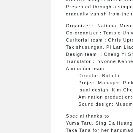
Presented through a single
gradually vanish from their
Organizer
：
National Muse
Co-organizer
：
Temple Univ
Curitorial team
：
Chris Upt
Takishusungan, Pi Lan Lia
Design team
：
Cheng Yi Sh
Translator
：
Yvonne Kenned
Amination team
Director: Both Li
Project Manager: Pink
isual design: Kim Chen,
Amination production:
Sound design: Musdm
Special thanks to
Yuma Taru, Sing Da Huang, 
Taka Tana for her handmad