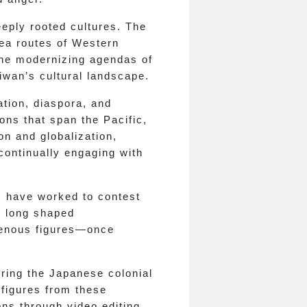
eply rooted cultures. The
sea routes of Western
 the modernizing agendas of
wan’s cultural landscape.
tion, diaspora, and
ons that span the Pacific,
on and globalization,
 continually engaging with
ts have worked to contest
e long shaped
igenous figures—once
ring the Japanese colonial
 figures from these
ons through video editing.