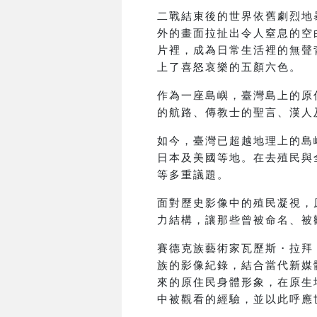
二戰結束後的世界依舊劇烈地
外的畫面拉扯出令人窒息的空
片裡，成為日常生活裡的無聲
上了喜怒哀樂的五顏六色。
作為一座島嶼，臺灣島上的原
的航路、傳教士的聖言、漢人
如今，臺灣已超越地理上的島
日本及美國等地。在去殖民與
等多重議題。
面對歷史影像中的殖民凝視，
力結構，讓那些曾被命名、被
賽德克族藝術家瓦歷斯・拉拜
族的影像紀錄，結合當代新媒
來的原住民身體形象，在原生
中被觀看的經驗，並以此呼應