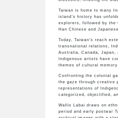
Taiwan is home to many Ind
island’s history has unfol
explorers, followed by the
Han Chinese and Japanese 
Today, Taiwan’s reach exte
transnational relations, I
Australia, Canada, Japan, a
Indigenous artists have con
themes of cultural memory 
Confronting the colonial g
the gaze through creative 
representations of Indigen
categorized, objectified, 
Wallis Labai draws on eth
period and early postwar T
archival images with a stam