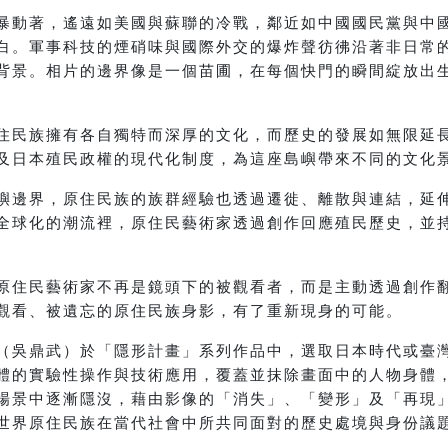
暴動著，遙遠如美國與蘇聯的冷戰，鄰近如中國國民黨與中
白。軍事科技的煙硝味與國際外交的爆炸聲彷彿沿著非日常
背景。相片的邊界像是一個苗圃，在每個快門的瞬間綻放出
住民族擁有各自獨特而深厚的文化，而歷史的發展如無限延
及日本殖民政權的現代化制度，為這座島嶼帶來不同的文化
嶼邊界，原住民族的族群經驗也透過遷徙、離散與連結，延
全球化的潮流裡，原住民藝術家透過創作回應殖民歷史，並
原住民藝術家不再是鏡頭下的被觀看者，而是主動透過創作
觀看、被遺忘的原住民族身影，有了重新現身的可能。
（吳鼎武）於「隱形計畫」系列作品中，選取日本時代或臺
體的實驗性操作與技術應用，覆蓋並抹除畫面中的人物身體
場景中逐漸隱沒，藉由影像的「消失」、「變形」及「再現
世界原住民族在當代社會中所共同面對的歷史處境與身份議