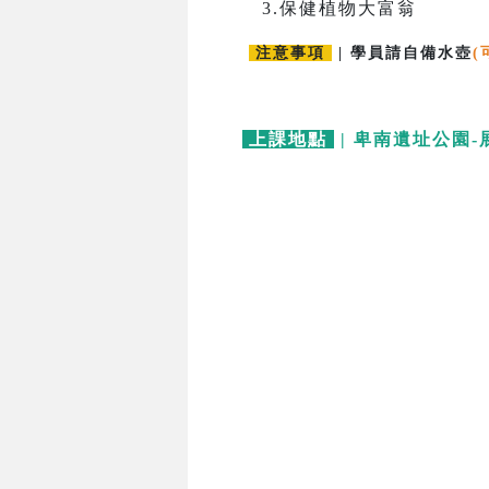
3.保健植物大富翁
注意事項
| 學員請自備水壺
(
上課地點
| 卑南遺址公園