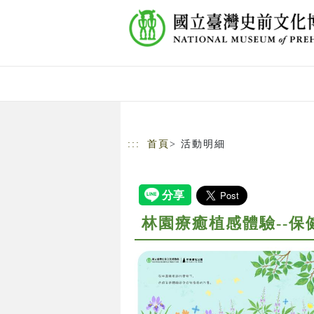
跳到主要內容
網站導覽
:::
首頁
> 活動明細
林園療癒植感體驗--保