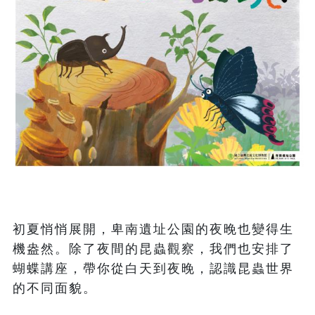
初夏悄悄展開，卑南遺址公園的夜晚也變得生
機盎然。除了夜間的昆蟲觀察，我們也安排了
蝴蝶講座，帶你從白天到夜晚，認識昆蟲世界
的不同面貌。