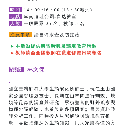
時間
14：00~16：00 (13：30報到)
地點
卑南遺址公園-自然教室
人數
一般民眾 25 名、教師 5 名
注意事項
請自備水壺及防蚊液
►本活動提供研習時數及環境教育時數
►教師請至全國教師在職進修資訊網報名
講師
林文傑
國立臺灣師範大學生態演化所碩士，現任玉山國
家公園管理處技士。長期在山林間進行蝴蝶、蛾
類等昆蟲的調查與研究，累積豐富的野外觀察與
物種辨識經驗，也參與過多項研究計畫與資料整
理分析工作。同時投入生態解說與環境教育推
廣，喜歡把艱深的生態知識，用大家聽得懂的方