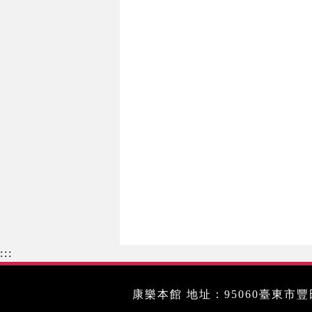
:::
康樂本館 地址：95060臺東市豐田