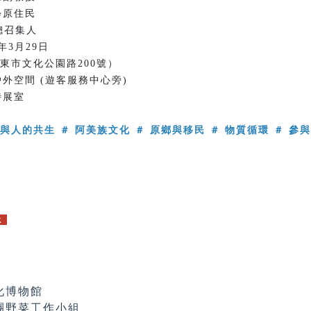
學原住民
召集人
6年3月29日
東市文化公園路200號）
外空間 (遊客服務中心旁)
特展室
與人的共生 ＃ 阿美族文化 ＃ 原鄉與移民 ＃ 物質循環 ＃ 參
k
化博物館
團野菜工作小組