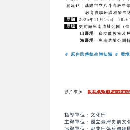
盧建銘｜基隆市立八斗高級中
教育實驗班課程發展總
展期
2025年11月16日—202
展場
史前館卑南遺址公園（臺
山展場
—多功能教室及戶
海展場
—卑南遺址公園
＃ 原住民傳統生態知識 ＃ 環境
影片來源：
美式人生/Faceboo
指導單位：文化部
主辦單位：國立臺灣史前文
協辦單位：都蘭部落薪傳舞