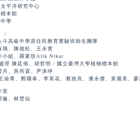
平洋研究中心
標本館
中學
）：
八斗高級中學原住民教育實驗班師生團隊
蘇飛、陳德松、王永寳
組、羅素玫Alik Nikar
康盛理 陳廷侑、胡哲明 / 國立臺灣大學植物標本館
吳雪月、吳尚霖、尹洙竫
an/王渝菁、鄭國泰、李英花、蔡政良、潘永傑、黃麗美、
作室
郁倫、林慧仙