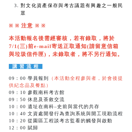
對文化資產保存與考古議題有興趣之一般民
眾
注意
※ ※
※
※
本活動報名後需經審核，若有錄取，將於
7/1(三)前e-mail寄送正取通知(請留意信箱
與垃圾信件匣)，未錄取者，將不另行通知。
講 習 流 程
09：00 學員報到
（本活動全程參與者，於會後提
供紀念品及餐點）
09：10 參觀南科考古館
09：50 休息及茶敘交流
10：00 遺址在南科–史前與當代的共存
10：40 文資處開發行為查詢系統與開工現勘流程
10：20 從園區工程談考古監看的觸發與啟動
12：00 賦歸