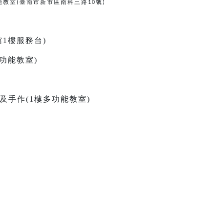
能教室
臺南市新市區南科三路
號
(
10
)
古館1樓服務台)
樓多功能教室)
故事及手作(1樓多功能教室)