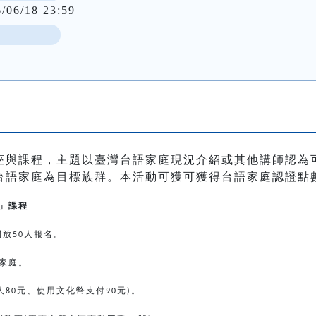
6/06/18 23:59
座與課程，主題以臺灣台語家庭現況介紹或其他講師認為
台語家庭為目標族群。本活動可獲可獲得台語家庭認證點
」課程
開放
人報名。
50
家庭。
人
元、使用文化幣支付
元
。
80
90
)