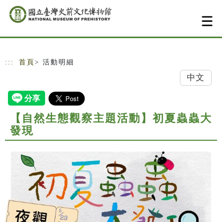
跳到主要內容
網站導覽
:::
首頁
> 活動明細
中文
【自然生態觀察主題活動】初夏蟲蟲大
發現