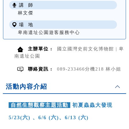
講 師
NT$ 100
林文傑
場 地
卑南遺址公園遊客服務中心
主辦單位 :
國立國灣史前文化博物館 | 卑
南遺址公園
聯絡資訊 :
089-233466分機218 林小姐
活動內容介紹
自然生態觀察主題活動
初夏蟲蟲大發現
5/23(六) 、6/6 (六)、6/13 (六)