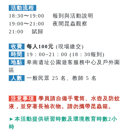
活動流程
18:30〜19:00 報到與活動說明
19:00〜21:00 夜間昆蟲觀察
21:00 賦歸
收費
每人100元
(現場繳交)
時間
19：00~21：00 (18：30報到)
地點
卑南遺址公園遊客服務中心及戶外園
區
人數
一般民眾 25 名、教師 5 名
注意事項
學員請自備手電筒、水壺及防蚊
液，並穿著長袖衣物。請勿攜帶昆蟲箱。
►本活動提供研習時數及環境教育時數2小
時