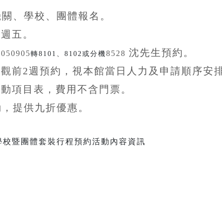
機關、學校、團體
報名。
至
週五。
沈先生
預約。
5050905
8528
轉8101、8102或分機
參觀前
2
週預約，視本館當日人力及申請順序安
活動項目表，費用不含
門票。
動，提供九折
優惠
。