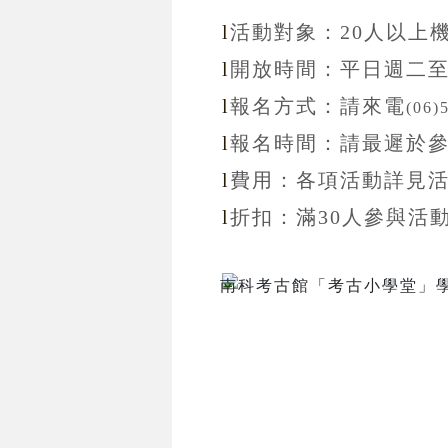
l
活動對象：20
人以上
l
開放
時間：
平日週二
l
報名方式：
請來電
(06)
l
報名
時間：
請最遲於
l
費用：各項活動詳見
l
折扣
：滿30
人參與活