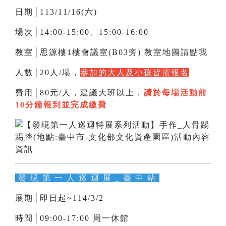
日期│113/11/16(六)
場次│14:00-15:00、15:00-16:00
教室│思源樓1樓會議室(B03旁)
教室地圖請點我
人數│20人/場，
參加的大人及小孩皆需報名
費用│80元/人，建議大班以上，
請於每場活動前
10分鐘報到並完成繳費
發 現 第 一 人 巡 迴 展 _ 臺 中 站
展期│即日起~114/3/2
時間│09:00-17:00 周一休館