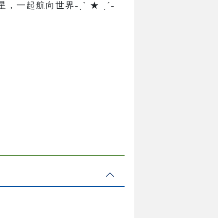
起航向世界˗ˏˋ ★ ˎˊ˗