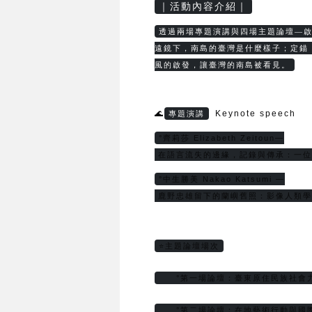
｜活動內容介紹｜
透過兩場專題演講與四場主題論壇—
遠鏡下，南島的臺灣是什麼樣子；定錨
風的啟發，讓臺灣的南島被看見。
🌊
Keynote speech
專題演講
°齊莉莎 Elizabeth Zeitoun—
 在語言流失的邊緣，記錄與傳承：一
°中生勝美 Nakao Katsumi —
 鹿野忠雄留下的蘭嶼舊照：影像人類
⭐主題論壇場次
     °第一場論壇：臺東原住民族社會
     °第二場論壇：在地藝術行動與國