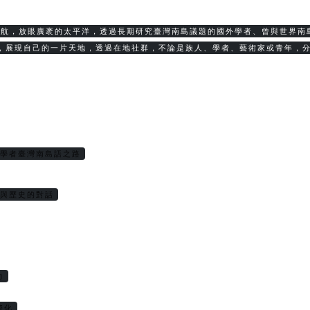
啟航，放眼廣袤的太平洋，透過長期研究臺灣南島議題的國外學者、曾與世界南
，展現自己的一片天地，透過在地社群，不論是族人、學者、藝術家或青年，
位學者臺灣南島語之路
學與歷史的對話
力
際化