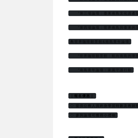
     °第三場論壇：臺東南島文化資
     °第四場論壇：世界南島與臺東的
🏝️世界咖啡願景館&南島青年論壇
     °世界咖啡願景館：航向南島的準
     °南島青年論壇：家園守護行動
｜報名優惠｜
◇ 提供公務人員終身學習時數及教師
◇ 參與論壇可獲得小禮物