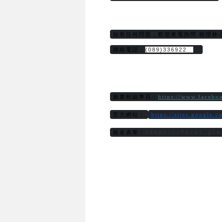
如有任何問題，歡迎來電詢問 助理林
聯絡電話：
(089)336922　
臉書粉絲專頁：
https://www.faceb
官方網站：
https://sites.google.
https://forms.gle
報名表單：