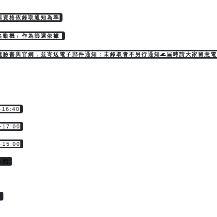
與資格依錄取通知為準
名動機」作為篩選依據 
壇臉書與官網，並寄送電子郵件通知；未錄取者不另行通知🌊屆時請大家留意電
16:40
-17:00
-15:00
本館
心