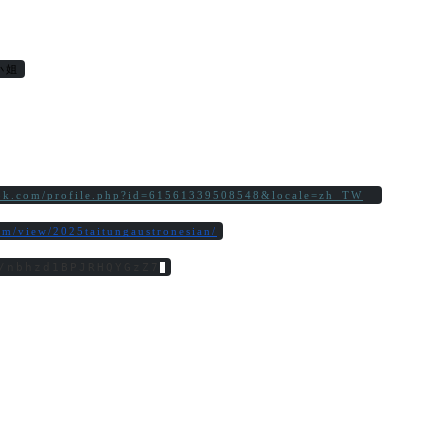
小姐
ook.com/profile.php?id=61561339508548&locale=zh_TW
com/view/2025taitungaustronesian/
/nbhzd1BPJRHQYGzZ7