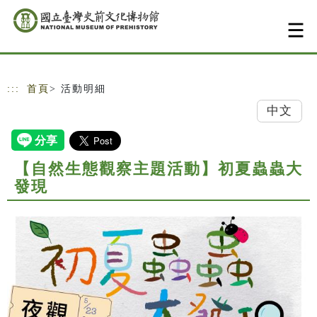
跳到主要內容
網站導覽
:::
首頁
> 活動明細
中文
【自然生態觀察主題活動】初夏蟲蟲大
發現