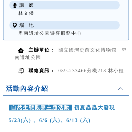
講 師
NT$ 100
林文傑
場 地
卑南遺址公園遊客服務中心
主辦單位 :
國立國灣史前文化博物館 | 卑
南遺址公園
聯絡資訊 :
089-233466分機218 林小姐
活動內容介紹
自然生態觀察主題活動
初夏蟲蟲大發現
5/23(六) 、6/6 (六)、6/13 (六)