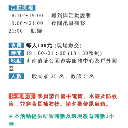
活動流程
18:30〜19:00 報到與活動說明
19:00〜21:00 夜間昆蟲觀察
21:00 賦歸
收費
每人100元
(現場繳交)
時間
19：00~21：00 (18：30報到)
地點
卑南遺址公園遊客服務中心及戶外園
區
人數
一般民眾 25 名、教師 5 名
注意事項
學員請自備手電筒、水壺及防蚊
液，並穿著長袖衣物。請勿攜帶昆蟲箱。
►本活動提供研習時數及環境教育時數2小
時