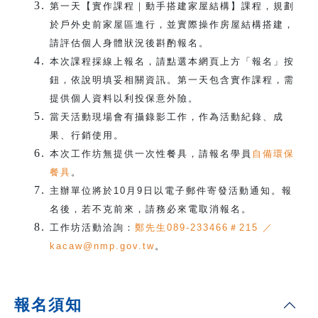
第一天【實作課程｜動手搭建家屋結構】課程，規劃
於戶外史前家屋區進行，並實際操作房屋結構搭建，
請評估個人身體狀況後斟酌報名。
本次課程採線上報名，請點選本網頁上方「報名」按
鈕，依說明填妥相關資訊。第一天包含實作課程，需
提供個人資料以利投保意外險。
當天活動現場會有攝錄影工作，作為活動紀錄、成
果、行銷使用。
本次工作坊無提供一次性餐具，請報名學員
自備環保
餐具
。
主辦單位將於10月9日以電子郵件寄發活動通知。報
名後，若不克前來，請務必來電取消報名。
工作坊活動洽詢：
鄭先生089-233466＃215 ／
kacaw@nmp.gov.tw
。
報名須知