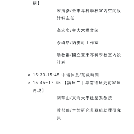
構】
宋清彥/臺東專科學校室內空間設
計科主任
高宏奕/交大木構業師
余琦昂/納樊司工作室
助教群/國立臺東專科學校室內設
計科
15:30-15:45
中場休息/茶敘時間
15:45~17:45
【講座二｜卑南遺址史前家屋
再現】
關華山/東海大學建築系教授
黃郁倫/本館研究典藏組助理研究
員