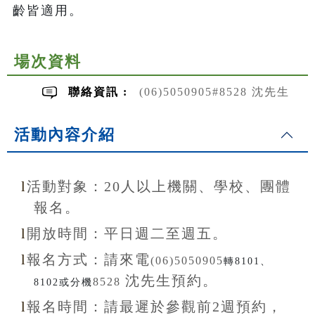
齡皆適用。
場次資料
聯絡資訊 :
(06)5050905#8528 沈先生
活動內容介紹
l
活動對象：20
人以上機關、學校、團體
報名。
l
開放
時間：
平日週二至
週五。
l
報名方式：
請來電
(06)5050905
轉8101、
沈先生
預約。
8528
8102或分機
l
報名
時間：
請最遲於參觀前
2
週預約，