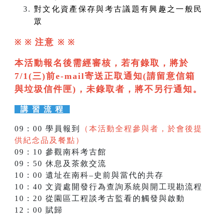
對文化資產保存與考古議題有興趣之一般民
眾
注意
※ ※
※
※
本活動報名後需經審核，若有錄取，將於
7/1(三)前e-mail寄送正取通知(請留意信箱
與垃圾信件匣)，未錄取者，將不另行通知。
講 習 流 程
09：00 學員報到
（本活動全程參與者，於會後提
供紀念品及餐點）
09：10 參觀南科考古館
09：50 休息及茶敘交流
10：00 遺址在南科–史前與當代的共存
10：40 文資處開發行為查詢系統與開工現勘流程
10：20 從園區工程談考古監看的觸發與啟動
12：00 賦歸