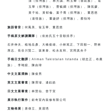
潔（排灣族）、
林芳誠、柯玉卿（魯凱族）、翁
玉華（排灣族）、
曹毓嫻（排灣族）、
陳筑媛、
黃子祐、黃郁倫、
葉子喬（排灣族）、董恩慈
（達悟族）、
董婕妤（排灣族）、
蔡怡玲
族語發音
｜何鳳美、翁玉華、董恩慈
手稿原文解讀團隊
｜（依姓氏五十音順排序）
石井伸夫、植地岳彥、大橋俊雄、小林篤正、下田順一、
野林
厚志、長谷川賢二、坂東泰、松永友和、宮岡真央子
手稿日文翻譯
｜Aliman Takistalan Istanda（胡忠正，布農
族）、李翊媗、陳由瑋
中文文案潤飾
｜陳俊男
英文文案審查
｜陳霈璿、邊鈺皓
日文文案審查
｜林慧仙、曾于宣
展示執行製作
｜鉅奇室內裝修有限公司
文物佈展
｜唐偉立、黃眉琇