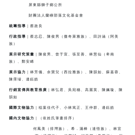
屏東縣獅子鄉公所
財團法人蘭嶼部落文化基金會
統籌指導
｜蔡政良
行政指導
｜蔡志忍、陳俊男（撒奇萊雅族）、田詩涵（阿美
族）
展示研究策畫
｜陳俊男、曾于宣、張至善、林慧仙（卑南
族）、鄭安睎
展示協力
｜林芳儀、余寶兒（西拉雅族）、陳韻如、蘇嘉蓉、
陳霈璿、邊鈺皓
行銷宣傳與教育推廣
｜林弘君、吳宛穗、高麗英、陳姵璇、陳
韻如
國際文物協力
｜
稲
葉佳代子、小林篤正、王仲群、邊鈺皓
國內文物協力
｜（依姓氏筆畫排序）
何鳳美（排灣族）、希．滿棒（達悟族）、林宜