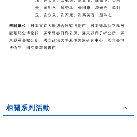
瑞、徐美賢、曹毓嫻、陳文龍、陳聰明、曾阿
美、
黃明永、解秀珍、楊國忠、錢光亮、薛阿
玉、謝永泉、謝家定、
謝高美香、顏沐志
機關單位
｜日本東京大學總合研究博物館、日本德島縣立鳥居
龍藏紀念博物館、
屏東縣春日鄉公所、屏東縣獅子鄉公所、
屏
東縣霧臺鄉公所、
國立政治大學原住民族研究中心、國立臺灣
博物館、國立臺灣圖書館
相關系列活動