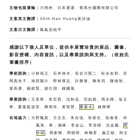
文物包裝運輸
｜六明村、日本通運、喬馬仕國際有限公司
文案英文翻譯
｜Shih-Han Huang黃詩涵
文案日文翻譯
｜鳳氣至純平
感謝以下個人及單位，提供本展覽珍貴的展品、圖像、
影音授權、內容資訊，以及專業諮詢與支持。（依姓氏
筆畫排序）
學術諮詢
｜小林篤正、石井伸夫、長谷川賢二、松永友和、宮
岡真央子、
海部陽介、
野林厚志、許勝發、陳有貝、陳偉智、
葉長庚、楊政賢、
謝仕淵、鍾國風
專業諮詢
｜王長華、朱宏恩、沈秋花、范如菀、周永暉、翁玉
華、夏曼藍波安、
陳瑪玲、黃智慧、
董森永
、鍾興華
在地協力
｜
大野颯真、方文生、朱自強、朱卻生、阮春富、何
鳳美、希．滿棒、
李金山、李清標、沈金國、
周
秋雄
、周家輝、周朝明、林梅君、
施正順、柯文