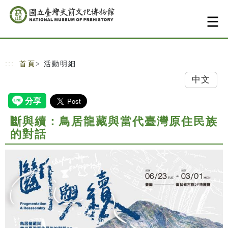
跳到主要內容
網站導覽
:::
首頁
> 活動明細
中文
斷與續：鳥居龍藏與當代臺灣原住民族
的對話