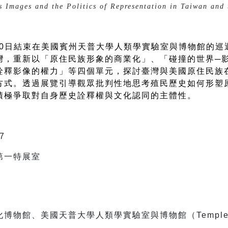
 Images and the Politics of Representation in Taiwan and 
4月30日結束在美國賓州天普大學人類學實驗室與博物館的
灣，重新以「原住民族形象的商業化」、「碰撞的世界─
詮釋影像的權力」等四個單元，探討臺灣與美國原住民族
方式。透過展覽引導觀眾批判性地思考殖民歷史如何形塑
積極爭取對自身歷史詮釋權與文化認同的主體性。
7
第一特展室
物館、美國天普大學人類學實驗室與博物館（Temple Ant