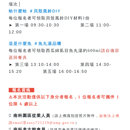
場次│
蛤什麼蛤 ＃貝殼風鈴DIY
每位報名者可領取貝殼風鈴DIY材料1份
► 第一場 09:30-10:30 第二場 11:00-
12:00
這是什麼魚 ＃魚丸湯品嚐
每位報名者可領取西瓜綿虱目魚丸湯約600ml
請自備容
器與餐具
► 第三場 13:10-14:00 第四場 14:30-
15:20 第五場 16:00-16:50
報名資格
⚠️本次活動僅供以下身分者報名，1 位報名者可攜伴 1
位限 6 歲以上
 南科園區從業人員
（請上傳識別證照片附件，
如無法上傳
請email至easy721219@nmp.gov.tw
）
 南科考古館會員
（請填寫會員電話號碼供確認）