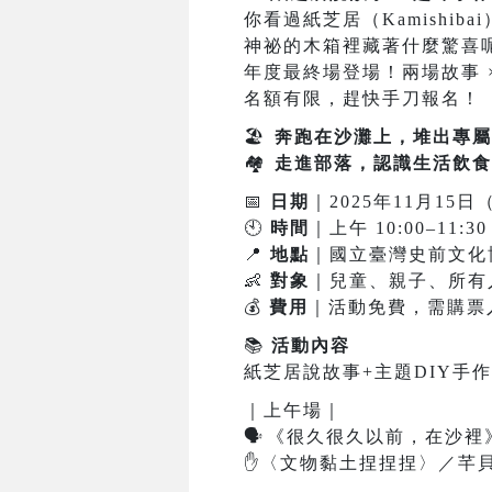
你看過紙芝居（Kamishiba
神祕的木箱裡藏著什麼驚喜
年度最終場登場！兩場故事 ×
名額有限，趕快手刀報名！
🏖
️
奔跑在沙灘上，堆出專屬
🏘
️
走進部落，認識生活飲食
📅
日期
｜2025年11月15日
🕙
時間
｜上午 10:00–11:30
📍
地點
｜國立臺灣史前文化
👶
對象
｜兒童、親子、所有
💰
費用
｜活動免費，需購票
📚
活動內容
紙芝居說故事+主題DIY手作
｜上午場｜
🗣
️
《很久很久以前，在沙裡》
✋
〈文物黏土捏捏捏〉／芊