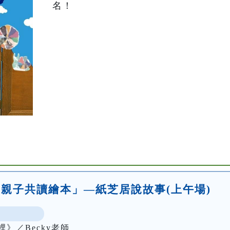
名！
óo-親子共讀繪本」—紙芝居說故事(上午場)
》／Becky老師
