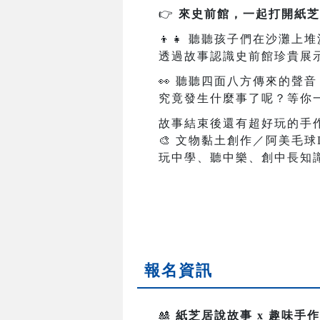
👉
來史前館，一起打開紙芝
👦👧
聽聽孩子們在沙灘上堆
透過故事認識史前館珍貴展
👀
聽聽四面八方傳來的聲音
究竟發生什麼事了呢？等你
故事結束後還有超好玩的手
🎨
文物黏土創作／阿美毛球D
玩中學、聽中樂、創中長知
報名資訊
🎎
紙芝居說故事 x 趣味手作