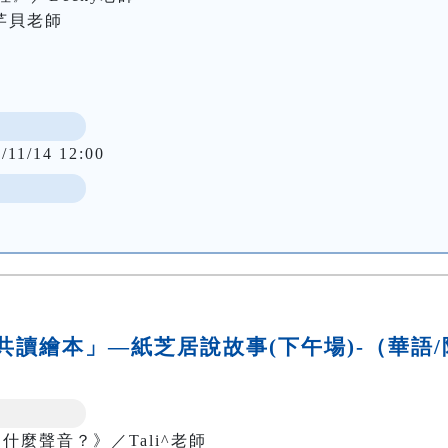
貝老師

/11/14 12:00
親子共讀繪本」—紙芝居說故事(下午場)-（華語/
i 這是什麼聲音？》／Tali^老師
