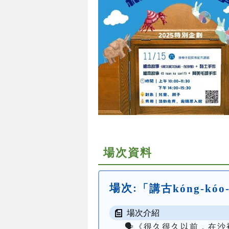
場次資料
場次:
「講古kóng-k
場次介紹
🗣️《很久很久以前，在沙裡