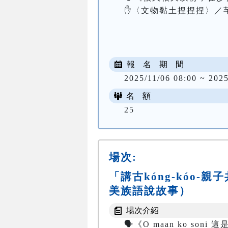
✋〈文物黏土捏捏捏〉／芊
報 名 期 間
2025/11/06 08:00 ~ 2025
名 額
25
場次:
「講古kóng-kóo-
美族語說故事）
場次介紹
🗣️《O maan ko son