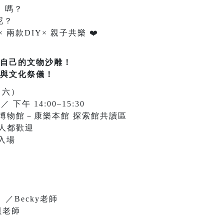
i）嗎？
呢？
 兩款DIY× 親子共樂
❤
️
自己的文物沙雕！
與文化祭儀！
（六）
 ／ 下午 14:00–15:30
博物館－康樂本館 探索館共讀區
人都歡迎
入場
／Becky老師
貝老師