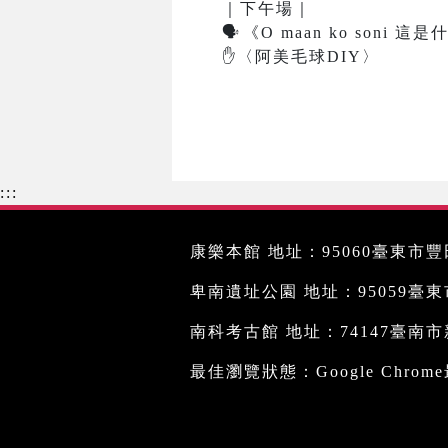
｜下午場｜
🗣
️
《O maan ko soni
✋
〈阿美毛球DIY〉
:::
康樂本館 地址：95060臺東市豐田
卑南遺址公園 地址：95059臺東市文
南科考古館 地址：74147臺南市新
最佳瀏覽狀態：Google Chro