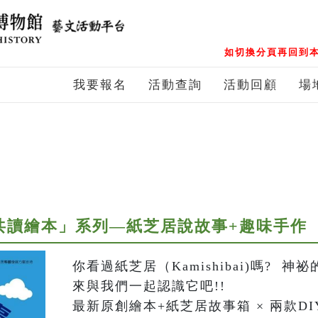
如切換分頁再回到本
我要報名
活動查詢
活動回顧
場
-親子共讀繪本」系列—紙芝居說故事+趣味手作
你看過紙芝居（Kamishibai)嗎?  
來與我們一起認識它吧!! 

最新原創繪本+紙芝居故事箱 × 兩款DI