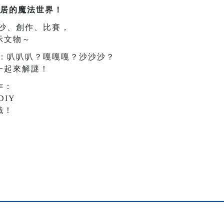
居的魔法世界！
沙、創作、比賽，
示文物～
：叭叭叭？嘎嘎嘎？沙沙沙？
一起來解謎！
作：
IY
識！