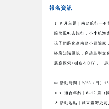
報名資訊
🚩
月主題｜南島航行—有
9
跟著風帆去旅行，小小航海
孩子們將化身南島小冒險家
搭乘知識風帆，穿越島嶼文
展廳探索+樹皮布
DIY
，一起
📅
活動時間｜
（日）
9/28
15
👧👦
適合年齡｜
–
歲（
8
12
📍
活動地點｜國立臺灣史前