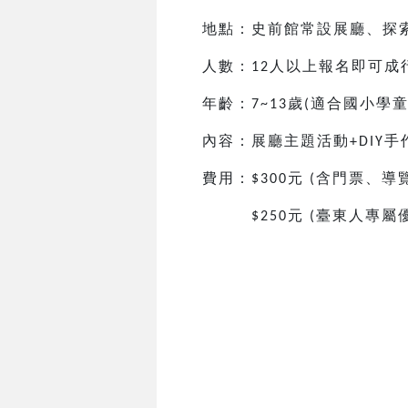
地點：史前館常設展廳、探
人數：
人以上報名即可成
12
年齡：
歲
適合國小
學
7~13
(
內容：展廳主題活動
手
+DIY
費用：
元
含門票、導
$300
(
元
臺東人專屬
$250
(