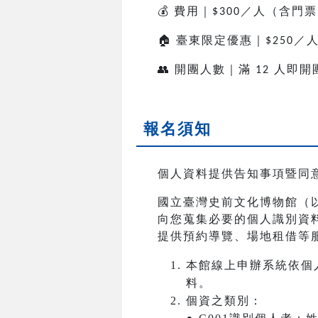
💰
費用｜
／人（含門票
$300
🏠
臺東限定優惠｜
／
$250
👥
開團人數｜滿
人即開
12
報名須知
個人資料提供告知事項暨同
國立臺灣史前文化博物館（
向您蒐集必要的個人識別資
提供預約導覽、場地租借等
本館線上申辦系統依個
料。
個資之類別：