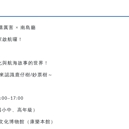
構厲害
×
南島廳
家啟航囉！
，
化與航海故事的世界！
來認識鹿仔樹
/
鈔票樹～
–
:00
17:00
國小中、高年級）
文化博物館（康樂本館）