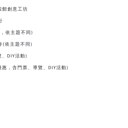
索館創意工坊
行
童，依主題不同
)
作
依主題不同
(
)
覽、
活動
DIY
)
優惠，含門票、導覽、
活動
DIY
)