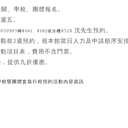
機關、學校、團體
報名。
至
週五。
沈先生
預約。
5050905
8528
轉8101、8102或分機
參觀前
2
週預約，視本館當日人力及申請順序安
活動項目表，費用不含
門票。
動，提供九折
優惠
。