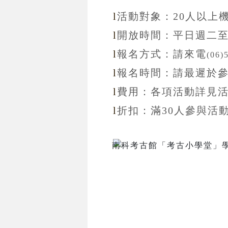
l
活動對象：20
人以上
l
開放
時間：
平日週二
l
報名方式：
請來電
(06)
l
報名
時間：
請最遲於
l
費用：各項活動詳見
l
折扣
：滿30
人參與活