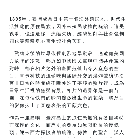
1895
年，臺灣成為日本第一個海外殖民地，世代生
活於此的原住民族，因外來殖民政權的統治，遭受
戰爭、強迫遷移、流離失所、經濟剝削與社會強制
同化等種種身心靈集體社會苦難。
二戰結束後的世界依舊劇烈地暴動著，遙遠如美國
與蘇聯的冷戰，鄰近如中國國民黨與中國共產黨的
對峙，都在相片之外的畫面拉扯出令人窒息的空
白。軍事科技的煙硝味與國際外交的爆炸聲彷彿沿
著非日常的時間線不斷伸進了寧靜的照片裡，成為
日常生活裡的無聲背景。相片的邊界像是一個苗
圃，在每個快門的瞬間綻放出生命的花朵，將黑白
的影像抹上了喜怒哀樂的五顏六色。
作為一座島嶼，臺灣島上的原住民族擁有各自獨特
而深厚的文化，而歷史的發展如無限延長的慢鏡
頭，迎來西方探險者的航路、傳教士的聖言、漢人