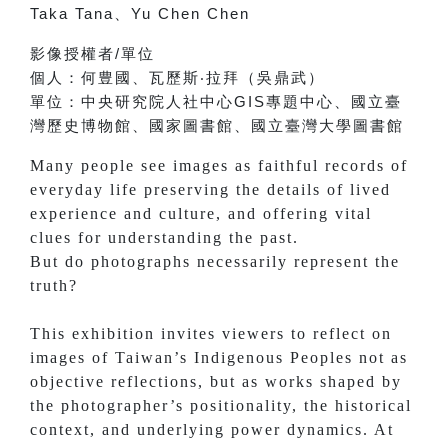
Taka Tana
、
Yu Chen Chen
影像授權者
/
單位
個人：
何豊國、
瓦歷斯‧拉拜（吳鼎武）
單位：
中央研究院人社中心
GIS
專題中心、
國立臺
灣歷史博物館、
國家圖書館、
國立臺灣大學圖書館
Many people see images as faithful records of
everyday life preserving the details of lived
experience and culture, and offering vital
clues for understanding the past.
But do photographs necessarily represent the
truth?
This exhibition invites viewers to reflect on
images of Taiwan’s Indigenous Peoples not as
objective reflections, but as works shaped by
the photographer’s positionality, the historical
context, and underlying power dynamics. At