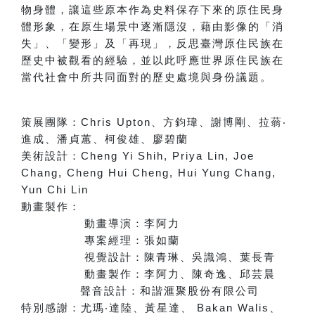
物身體，讓這些原本作為史料保存下來的原住民身
體形象，在原生場景中逐漸隱沒，藉由影像的「消
失」、「變形」及「再現」，反思臺灣原住民族在
歷史中被觀看的經驗，並以此呼應世界原住民族在
當代社會中所共同面對的歷史處境與身份議題。
策展團隊：
Chris Upton
、方鈞瑋、謝博剛、拉蓊
‧
進成、潘貞蕙、柯俊雄、廖碧蘭
美術設計：
Cheng Yi Shih, Priya Lin, Joe
Chang, Cheng Hui Cheng, Hui Yung Chang,
Yun Chi Lin
動畫製作：
動畫導演：李阿力
專案經理：張如蘭
視覺設計：陳青琳、吳識鴻、葉長青
動畫製作：李阿力、陳奇逸、邱芸晨
聲音設計：和諧滙聚股份有限公司
特別感謝：
尤瑪
‧
達陸、黃星達
、
Bakan Walis
、