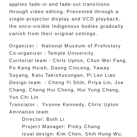
applies fade-in and fade-out transitions
through video editing. Presented through a
single-projector display and VCD playback,
the once-visible Indigenous bodies gradually
vanish from their original settings.
Organizer
：
National Museum of Prehistory
Co-organizer
：
Temple University
Curitorial team
：
Chris Upton, Chun Wei Fang,
Po Kang Hsieh, Daong Cinceng, Yaway
Suyang, Katu Takishusungan, Pi Lan Liao
Design team
：
Cheng Yi Shih, Priya Lin, Joe
Chang, Cheng Hui Cheng, Hui Yung Chang,
Yun Chi Lin
Translator
：
Yvonne Kennedy, Chris Upton
Amination team
Director: Both Li
Project Manager: Pinky Chang
isual design: Kim Chen, Shih Hung Wu,