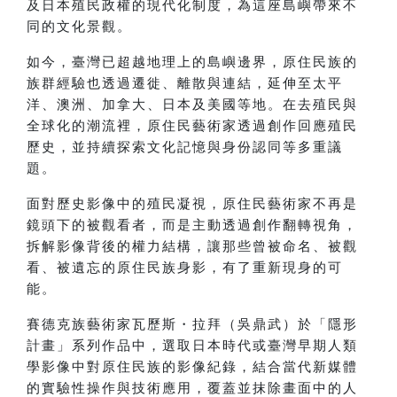
及日本殖民政權的現代化制度，為這座島嶼帶來不
同的文化景觀。
如今，臺灣已超越地理上的島嶼邊界，原住民族的
族群經驗也透過遷徙、離散與連結，延伸至太平
洋、澳洲、加拿大、日本及美國等地。在去殖民與
全球化的潮流裡，原住民藝術家透過創作回應殖民
歷史，並持續探索文化記憶與身份認同等多重議
題。
面對歷史影像中的殖民凝視，原住民藝術家不再是
鏡頭下的被觀看者，而是主動透過創作翻轉視角，
拆解影像背後的權力結構，讓那些曾被命名、被觀
看、被遺忘的原住民族身影，有了重新現身的可
能。
賽德克族藝術家瓦歷斯・拉拜（吳鼎武）於「隱形
計畫」系列作品中，選取日本時代或臺灣早期人類
學影像中對原住民族的影像紀錄，結合當代新媒體
的實驗性操作與技術應用，覆蓋並抹除畫面中的人