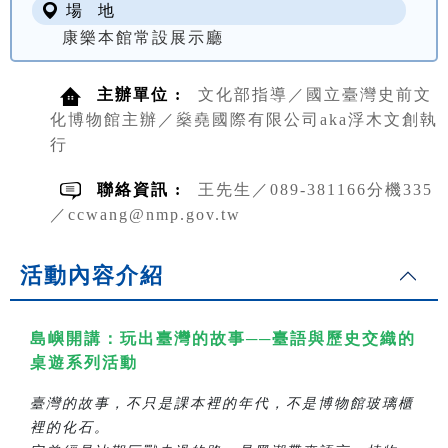
場 地
康樂本館常設展示廳
主辦單位 :
文化部指導／國立臺灣史前文
化博物館主辦／燊堯國際有限公司aka浮木文創執
行
聯絡資訊 :
王先生／089-381166分機335
／ccwang@nmp.gov.tw
活動內容介紹
島嶼開講：玩出臺灣的故事──臺語與歷史交織的
桌遊系列活動
臺灣的故事，不只是課本裡的年代，不是博物館玻璃櫃
裡的化石。