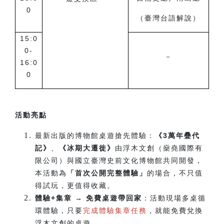
0
（臺灣台語解說）
15:0
0-
－
16:0
0
活動亮點
最新出版的博物館桌遊搶先體驗：
《3萬年疊代
記》
、
《冰期大遷徙》
由浮木文創（燊堯國際有
限公司）與國立臺灣史前文化博物館共同開發，
本活動為
「首次公開完整體驗」
的場合，不只值
得試玩，更值得收藏。
體驗+集章 → 免費桌遊帶回家
：活動現場多桌循
環體驗，只要
完成體驗集章任務
，就能免費兌換
浮木文創的桌遊。