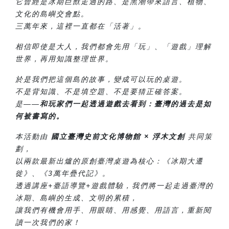
它曾經是冰期巨獸走過的路、是黑潮帶來語言、植物、
文化的島嶼交會點。
三萬年來，這裡一直都在「活著」。
相信即使是大人，我們都會先用「玩」、「遊戲」理解
世界，再用知識整理世界。
於是我們把這個島的故事，變成可以玩的桌遊。
不是背知識、不是填空題、不是要猜正確答案。
是——
和玩家們一起透過遊戲去看到：臺灣的過去是如
何被書寫的。
本活動由
國立臺灣史前文化博物館 × 浮木文創
共同策
劃，
以兩款最新出爐的原創臺灣桌遊為核心：《冰期大遷
徙》、《3萬年疊代記》。
透過講座+臺語導覽+遊戲體驗，我們將一起走過臺灣的
冰期、島嶼的生成、文明的累積，
讓我們有機會用手、用眼睛、用感覺、用語言，重新閱
讀一次我們的家！