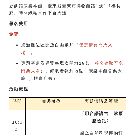
史前館康樂本館（臺東縣臺東市博物館路1號）
1樓長
廊、
時間織軸木作平台周邊
報名費用
免費
桌遊攤位區開放自由參加（
僅需購買門票入
場
）。
專題演講及導覽每場次開放25名（
報名錄取可免
門票入場
）。錄取者報到地點：康樂本館售票大
廳（1樓賣店旁）
活動流程
時間
桌遊攤位
專題演講及導覽
〈用台語講古：冰原
歷險記〉
10:0
0-
國立自然科學博物館