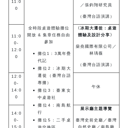
11:0
／張鈞翔研究員
0
（臺灣台語演講）
全時段桌遊體驗攤位
〈冰期大遷徙：桌遊
開放 & 集章任務自由
體驗及設計分享〉
11:0
參加
0-
燊堯國際有限公司／
12:0
林瑀薇
攤位
1
：3萬年疊
0
代記
（臺灣台語演講）
攤位
2
：冰期大
遷徙（臺灣台語
12:0
專攤）
0-
午休
14:0
攤位
3
：臺東女
0
中桌遊社
攤位
4
：南島航
展示廳主題導覽
行
14:0
0-
攤位
5
：二手桌
臺灣史前史廳／臺灣
15:0
自然史廳／南島廳
遊交換區