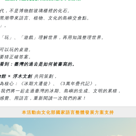
代，不是博物館玻璃櫃裡的化石。
黑潮帶來語言、植物、文化的島嶼交會點。
」。
「玩」、「遊戲」理解世界，再用知識整理世界。
可以玩的桌遊。
要猜正確答案。
看到：臺灣的過去是如何被書寫的。
館 × 浮木文創
共同策劃，
為核心：《冰期大遷徙》、《3萬年疊代記》。
，我們將一起走過臺灣的冰期、島嶼的生成、文明的累積，
感覺、用語言，重新閱讀一次我們的家！
本活動由文化部國家語言整體發展方案支持