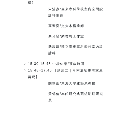
構】
宋清彥/臺東專科學校室內空間設
計科主任
高宏奕/交大木構業師
余琦昂/納樊司工作室
助教群/國立臺東專科學校室內設
計科
15:30-15:45
中場休息/茶敘時間
15:45~17:45
【講座二｜卑南遺址史前家屋
再現】
關華山/東海大學建築系教授
黃郁倫/本館研究典藏組助理研究
員