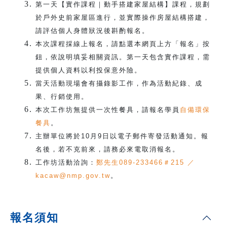
第一天【實作課程｜動手搭建家屋結構】課程，規劃
於戶外史前家屋區進行，並實際操作房屋結構搭建，
請評估個人身體狀況後斟酌報名。
本次課程採線上報名，請點選本網頁上方「報名」按
鈕，依說明填妥相關資訊。第一天包含實作課程，需
提供個人資料以利投保意外險。
當天活動現場會有攝錄影工作，作為活動紀錄、成
果、行銷使用。
本次工作坊無提供一次性餐具，請報名學員
自備環保
餐具
。
主辦單位將於10月9日以電子郵件寄發活動通知。報
名後，若不克前來，請務必來電取消報名。
工作坊活動洽詢：
鄭先生089-233466＃215 ／
kacaw@nmp.gov.tw
。
報名須知