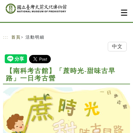
跳到主要內容
網站導覽
:::
首頁
> 活動明細
中文
【南科考古館】「蔗時光-甜味古早
路」一日考古營