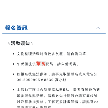
報名資訊
⭐️
活動須知
⭐️
文物整理活動將有較多灰塵，請自備口罩。
葷食
午餐僅提供
便當，請自備餐具。
如報名後無法參加，請事先取消報名或來電告知
06-5050905＃8530 高小姐
本活動可獲得台語家庭點數5點，歡迎有興趣的觀
眾參與集點活動。請務必先行開通台語家庭帳號
以取得參加資格，了解更多計畫詳情，請點選>>
國家語言數位資源網