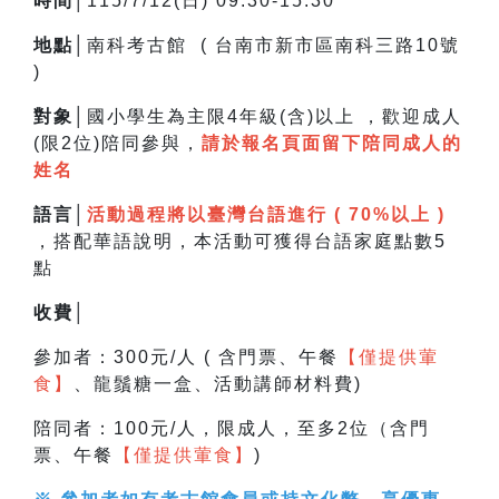
時間│
115/7/12(日) 09:30-15:30
地點│
南科考古館 ( 台南市新市區南科三路10號
)
對象│
國小學生為主限4年級(含)以上 ，
歡迎成人
(限2位)陪同參與，
請於報名頁面留下陪同成人的
姓名
語言│
活動過程將以臺灣台語進行 ( 70%以上 )
，搭配華語說明，
本活動可獲得台語家庭點數5
點
收費│
參加者：300元/人 ( 含門票、午餐
【僅提供葷
食】
、龍鬚糖一盒、活動講師材料費)
陪同者：100元/人，限成人，至多2位（含門
票、午餐
【僅提供葷食】
)