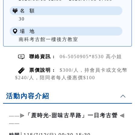
名 額
NT$ 300
30
場 地
南科考古館一樓後方教室
聯絡資訊 :
06-5050905*8530 高小姐
票價說明 :
$300/人，持會員卡或文化幣
$240/人，陪同者每人優惠價$100
活動內容介紹
「蔗時光-甜味古早路」一日考古營
——⫸
⫷
——