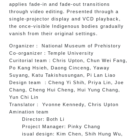
applies fade-in and fade-out transitions
through video editing. Presented through a
single-projector display and VCD playback,
the once-visible Indigenous bodies gradually
vanish from their original settings.
Organizer
：
National Museum of Prehistory
Co-organizer
：
Temple University
Curitorial team
：
Chris Upton, Chun Wei Fang,
Po Kang Hsieh, Daong Cinceng, Yaway
Suyang, Katu Takishusungan, Pi Lan Liao
Design team
：
Cheng Yi Shih, Priya Lin, Joe
Chang, Cheng Hui Cheng, Hui Yung Chang,
Yun Chi Lin
Translator
：
Yvonne Kennedy, Chris Upton
Amination team
Director: Both Li
Project Manager: Pinky Chang
isual design: Kim Chen, Shih Hung Wu,