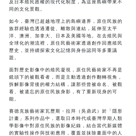
及日本殖民政權的現代化制度，為這座島嶼帶來不
同的文化景觀。
如今，臺灣已超越地理上的島嶼邊界，原住民族的
族群經驗也透過遷徙、離散與連結，延伸至太平
洋、澳洲、加拿大、日本及美國等地。在去殖民與
全球化的潮流裡，原住民藝術家透過創作回應殖民
歷史，並持續探索文化記憶與身份認同等多重議
題。
面對歷史影像中的殖民凝視，原住民藝術家不再是
鏡頭下的被觀看者，而是主動透過創作翻轉視角，
拆解影像背後的權力結構，讓那些曾被命名、被觀
看、被遺忘的原住民族身影，有了重新現身的可
能。
賽德克族藝術家瓦歷斯・拉拜（吳鼎武）於「隱形
計畫」系列作品中，選取日本時代或臺灣早期人類
學影像中對原住民族的影像紀錄，結合當代新媒體
的實驗性操作與技術應用，覆蓋並抹除畫面中的人