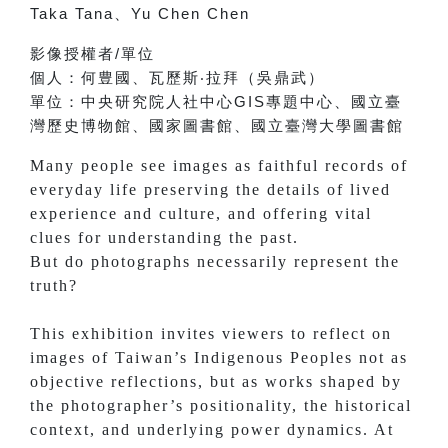
Taka Tana
、
Yu Chen Chen
影像授權者
/
單位
個人：
何豊國、
瓦歷斯‧拉拜（吳鼎武）
單位：
中央研究院人社中心
GIS
專題中心、
國立臺
灣歷史博物館、
國家圖書館、
國立臺灣大學圖書館
Many people see images as faithful records of
everyday life preserving the details of lived
experience and culture, and offering vital
clues for understanding the past.
But do photographs necessarily represent the
truth?
This exhibition invites viewers to reflect on
images of Taiwan’s Indigenous Peoples not as
objective reflections, but as works shaped by
the photographer’s positionality, the historical
context, and underlying power dynamics. At