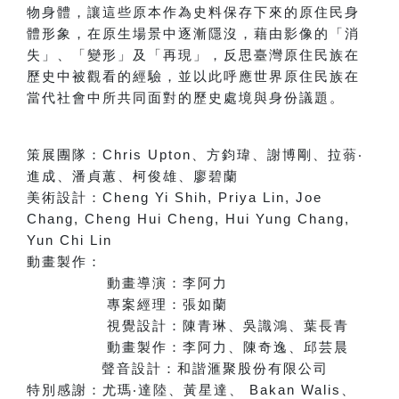
物身體，讓這些原本作為史料保存下來的原住民身
體形象，在原生場景中逐漸隱沒，藉由影像的「消
失」、「變形」及「再現」，反思臺灣原住民族在
歷史中被觀看的經驗，並以此呼應世界原住民族在
當代社會中所共同面對的歷史處境與身份議題。
策展團隊：
Chris Upton
、方鈞瑋、謝博剛、拉蓊
‧
進成、潘貞蕙、柯俊雄、廖碧蘭
美術設計：
Cheng Yi Shih, Priya Lin, Joe
Chang, Cheng Hui Cheng, Hui Yung Chang,
Yun Chi Lin
動畫製作：
動畫導演：李阿力
專案經理：張如蘭
視覺設計：陳青琳、吳識鴻、葉長青
動畫製作：李阿力、陳奇逸、邱芸晨
聲音設計：和諧滙聚股份有限公司
特別感謝：
尤瑪
‧
達陸、黃星達
、
Bakan Walis
、