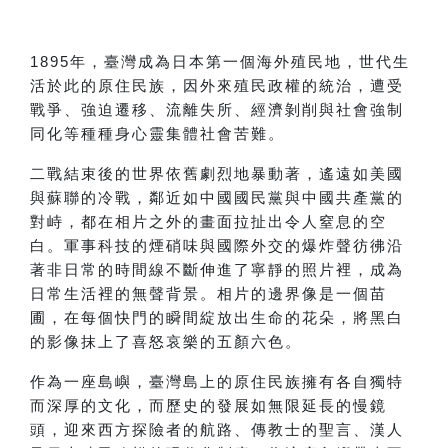
1895
年，臺灣成為日本第一個海外殖民地，世代生
活於此的原住民族，因外來殖民政權的統治，遭受
戰爭、強迫遷移、流離失所、經濟剝削與社會強制
同化等種種身心靈集體社會苦難。
二戰結束後的世界依舊劇烈地暴動著，遙遠如美國
與蘇聯的冷戰，鄰近如中國國民黨與中國共產黨的
對峙，都在相片之外的畫面拉扯出令人窒息的空
白。軍事科技的煙硝味與國際外交的爆炸聲彷彿沿
著非日常的時間線不斷伸進了寧靜的照片裡，成為
日常生活裡的無聲背景。相片的邊界像是一個苗
圃，在每個快門的瞬間綻放出生命的花朵，將黑白
的影像抹上了喜怒哀樂的五顏六色。
作為一座島嶼，臺灣島上的原住民族擁有各自獨特
而深厚的文化，而歷史的發展如無限延長的慢鏡
頭，迎來西方探險者的航路、傳教士的聖言、漢人