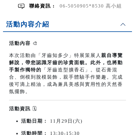
聯絡資訊 :
06-5050905*8530 高小組
活動內容介紹
活動內容
🎨
本次活動由「牙齒知多少」特展策展人
親自導覽
解說，帶您認識牙齒的珍貴面貌。此外，也將動
手製作獨特的
「牙齒造型擴香石」。從石膏混
合、倒模到脫模裝飾，親手體驗手作樂趣。完成
後可滴上精油，成為兼具美感與實用性的天然香
氛擺飾。
活動資訊
🗓️
活動日期：
11月29日(六)
活動時間：
13:30-15:30