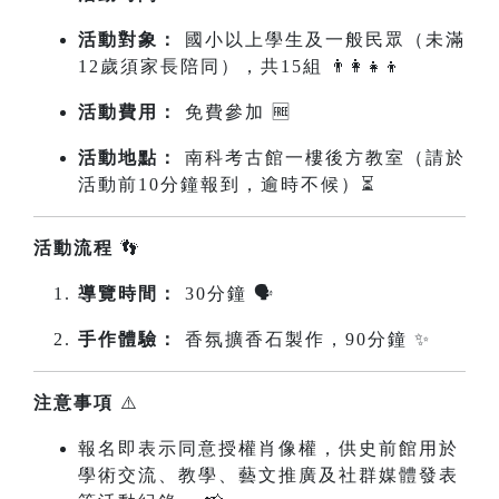
活動對象：
國小以上學生及一般民眾（未滿
12歲須家長陪同），共15組 👨‍👩‍👧‍👦
活動費用：
免費參加 🆓
活動地點：
南科考古館一樓後方教室（請於
活動前10分鐘報到，逾時不候）⏳
活動流程
👣
導覽時間：
30分鐘 🗣️
手作體驗：
香氛擴香石製作，90分鐘 ✨
注意事項
⚠️
報名即表示同意授權肖像權，供史前館用於
學術交流、教學、藝文推廣及社群媒體發表