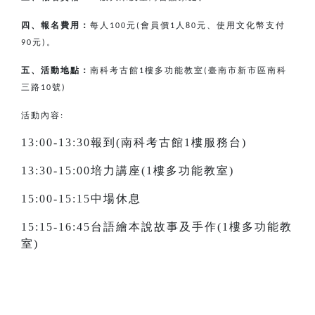
四、報名費用：
每人
元
會員價
人
元、使用文化幣支付
100
(
1
80
元
。
90
)
五、活動地點：
南科考古館
樓多功能教室
臺南市新市區南科
1
(
三路
號
10
)
活動內容:
13:00-13:30報到(南科考古館1樓服務台)
13:30-15:00培力講座(1樓多功能教室)
15:00-15:15中場休息
15:15-16:45台語繪本說故事及手作(1樓多功能教
室)