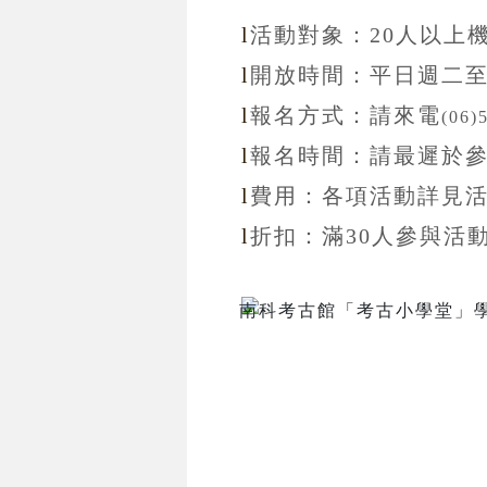
l
活動對象：20
人以上
l
開放
時間：
平日週二
l
報名方式：
請來電
(06)
l
報名
時間：
請最遲於
l
費用：各項活動詳見
l
折扣
：滿30
人參與活