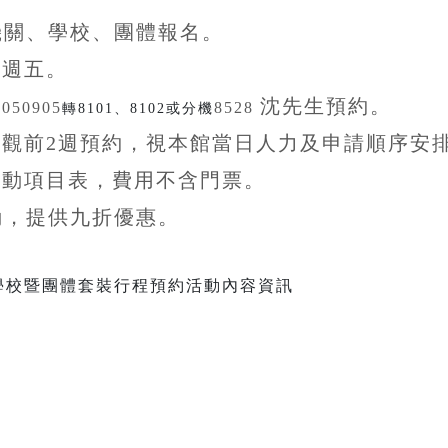
機關、學校、團體
報名。
至
週五。
沈先生
預約。
5050905
8528
轉8101、8102或分機
參觀前
2
週預約，視本館當日人力及申請順序安
活動項目表，費用不含
門票。
動，提供九折
優惠
。