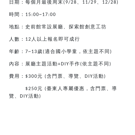
日期：每個月最後周末
、
、
(9/28
11/29
12/28)
時間：
15:00~17:00
地點：史前館常設展廳、探索館創意工坊
人數：
人以上報名即可成行
12
年齡：
歲
適合國小
學童，依主題不同
7~13
(
)
內容：展廳主題活動
手作
依主題不同
+DIY
(
)
費用：
元
含門票、導覽、
活動
$300
(
DIY
)
元
臺東人專屬優惠，含門票、導
$250
(
覽、
活動
DIY
)