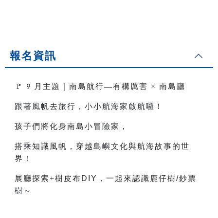
報名資訊
🚩
月主題｜南島航行—有構厲害
×
南島廳
9
跟著風帆去旅行，小小航海家啟航囉！
孩子們將化身南島小冒險家，
搭乘知識風帆，穿越島嶼文化與航海故事的世
界！
展廳探索+樹皮布
DIY
，一起來認識鹿仔樹
/
鈔票
樹～