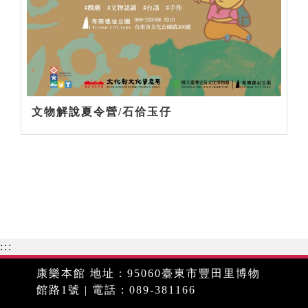
文物解說夏令營/石佮玉仔
:::
康樂本館 地址：95060臺東市豐田里博物
館路1號 | 電話：089-381166