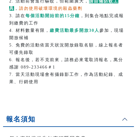
2. 活動前會進行驅蚊，但範圍廣大，
請自備防蚊工
具
，
請勿使用破壞環境的殺蟲藥劑
3. 請在
每個活動開始前的15分鐘
，到集合地點完成報
到繳費的工作
4. 材料數量有限，
繳費活動最多開放30人
參加，現場
開放候補
5. 免費的活動依當天狀況開放錄取名額，線上報名者
可優先錄取
6. 報名後，若不克前來，請務必來電取消報名，萬分
感謝 089-233466＃1
7. 當天活動現場會有攝錄影工作，作為活動紀錄、成
果、行銷使用
報名須知