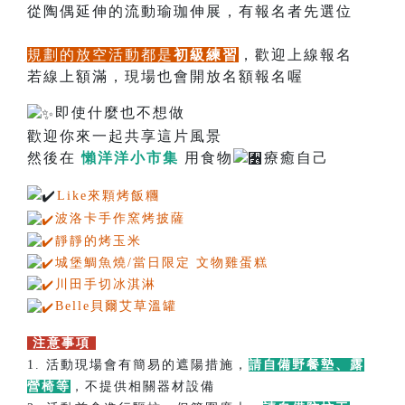
從陶偶延伸的流動瑜珈伸展，有報名者先選位
規劃的放空活動都是
初級練習
，歡迎上線報名
若線上額滿，現場也會開放名額報名喔
即使什麼也不想做
歡迎你來一起共享這片風景
然後在
懶洋洋小市集
用食物
療癒自己
Like來顆烤飯糰
波洛卡手作窯烤披薩
靜靜的烤玉米
城堡鯛魚燒/當日限定 文物雞蛋糕
川田手切冰淇淋
Belle貝爾艾草溫罐
注意事項
請請
1. 活動現場會有簡易的遮陽措施，
請自備野餐墊、露
營椅等
，不提供相關器材設備