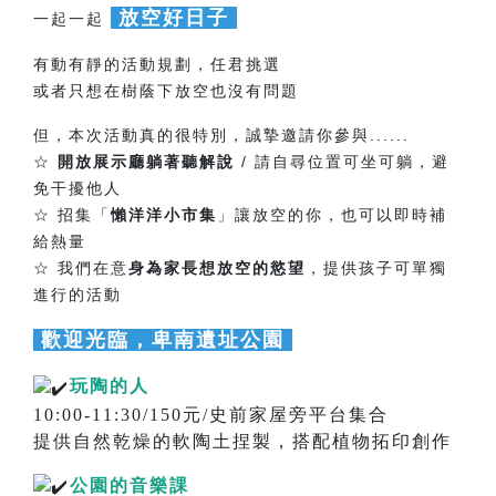
放空好日子
一起一起
有動有靜的活動規劃，任君挑選
或者只想在樹蔭下放空也沒有問題
但，本次活動真的很特別，誠摯邀請你參與......
☆
開放展示廳躺著聽解說
/ 請自尋位置可坐可躺，避
免干擾他人
☆ 招集「
懶洋洋小市集
」讓放空的你，也可以即時補
給熱量
☆ 我們在意
身為家長想放空的慾望
，提供孩子可單獨
進行的活動
歡迎光臨，卑南遺址公園
玩陶的人
10:00-11:30/150元/史前家屋旁平台集合
提供自然乾燥的軟陶土捏製，搭配植物拓印創作
公園的音樂課