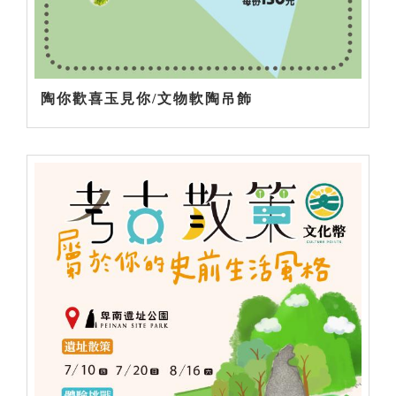
陶你歡喜玉見你/文物軟陶吊飾