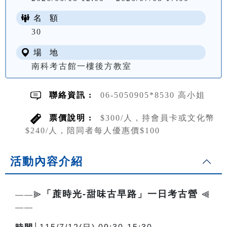
名 額
NT$ 300
30
場 地
南科考古館一樓後方教室
聯絡資訊 :
06-5050905*8530 高小姐
票價說明 :
$300/人，持會員卡或文化幣
$240/人，陪同者每人優惠價$100
活動內容介紹
「蔗時光-甜味古早路」一日考古營
——⫸
⫷
——