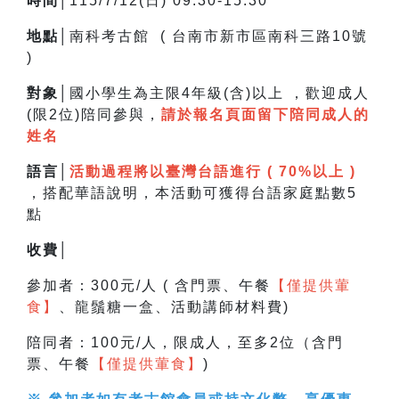
時間│
115/7/12(日) 09:30-15:30
地點│
南科考古館 ( 台南市新市區南科三路10號
)
對象│
國小學生為主限4年級(含)以上 ，
歡迎成人
(限2位)陪同參與，
請於報名頁面留下陪同成人的
姓名
語言│
活動過程將以臺灣台語進行 ( 70%以上 )
，搭配華語說明，
本活動可獲得台語家庭點數5
點
收費│
參加者：300元/人 ( 含門票、午餐
【僅提供葷
食】
、龍鬚糖一盒、活動講師材料費)
陪同者：100元/人，限成人，至多2位（含門
票、午餐
【僅提供葷食】
)