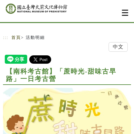
跳到主要內容
網站導覽
:::
首頁
> 活動明細
中文
【南科考古館】「蔗時光-甜味古早
路」一日考古營