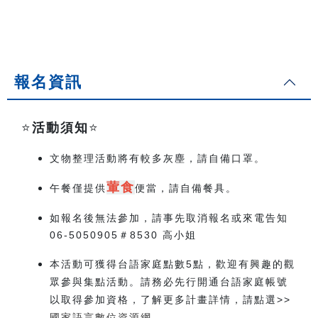
報名資訊
⭐️
活動須知
⭐️
文物整理活動將有較多灰塵，請自備口罩。
葷食
午餐僅提供
便當，請自備餐具。
如報名後無法參加，請事先取消報名或來電告知
06-5050905＃8530 高小姐
本活動可獲得台語家庭點數5點，歡迎有興趣的觀
眾參與集點活動。請務必先行開通台語家庭帳號
以取得參加資格，了解更多計畫詳情，請點選>>
國家語言數位資源網