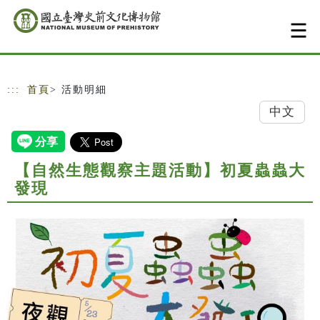
跳到主要內容
網站導覽
:::
首頁
> 活動明細
中文
【自然生態觀察主題活動】初夏蟲蟲大
發現