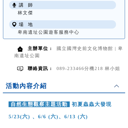
講 師
NT$ 100
林文傑
場 地
卑南遺址公園遊客服務中心
主辦單位 :
國立國灣史前文化博物館 | 卑
南遺址公園
聯絡資訊 :
089-233466分機218 林小姐
活動內容介紹
自然生態觀察主題活動
初夏蟲蟲大發現
5/23(六) 、6/6 (六)、6/13 (六)