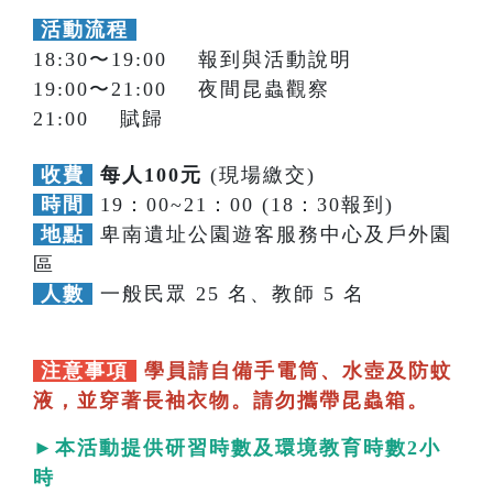
活動流程
18:30〜19:00 報到與活動說明
19:00〜21:00 夜間昆蟲觀察
21:00 賦歸
收費
每人100元
(現場繳交)
時間
19：00~21：00 (18：30報到)
地點
卑南遺址公園遊客服務中心及戶外園
區
人數
一般民眾 25 名、教師 5 名
注意事項
學員請自備手電筒、水壺及防蚊
液，並穿著長袖衣物。請勿攜帶昆蟲箱。
►本活動提供研習時數及環境教育時數2小
時