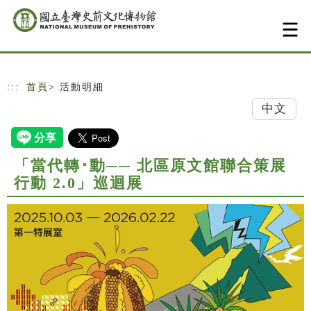
跳到主要內容
網站導覽
:::
首頁
> 活動明細
中文
「當代轉･動── 北區原文館聯合策展
行動 2.0」巡迴展