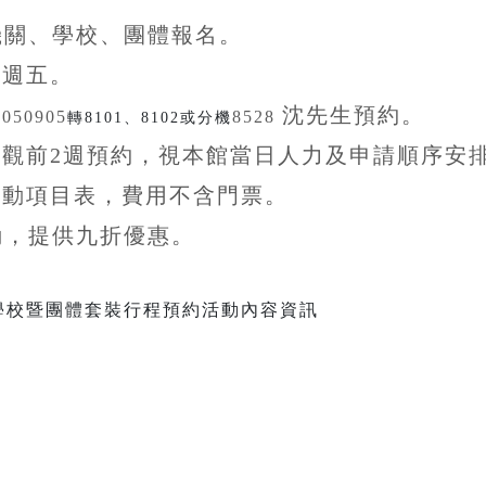
機關、學校、團體
報名。
至
週五。
沈先生
預約。
5050905
8528
轉8101、8102或分機
參觀前
2
週預約，視本館當日人力及申請順序安
活動項目表，費用不含
門票。
動，提供九折
優惠
。