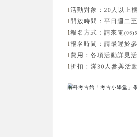
l
活動對象：20
人以上
l
開放
時間：
平日週二
l
報名方式：
請來電
(06)
l
報名
時間：
請最遲於
l
費用：各項活動詳見
l
折扣
：滿30
人參與活