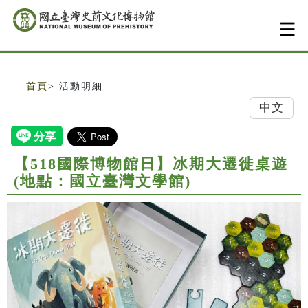
跳到主要內容
網站導覽
:::
首頁
> 活動明細
中文
【518國際博物館日】冰期大遷徙桌遊
(地點：國立臺灣文學館)