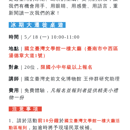
我們有機會用手、用眼睛、用感覺、用語言，重
新閱讀一次我們的家！
冰 期 大 遷 徙 桌 遊
時間
｜5／18 (一) 10:00-11:00
地點
｜
國立臺灣文學館一樓大廳（臺南市中西區
湯德章大道1號）
對象
｜20位，
限國小中年級以上報名
講師
｜國立臺灣史前文化博物館 王仲群研究助理
費用
｜免費體驗，
凡報名並報到者提供精美小禮
物一份
注 意 事 項
1、請於活動
前10分鐘
於
國立臺灣文學館一樓大廳活
，如逾時將予現場民眾候補。
動區報到