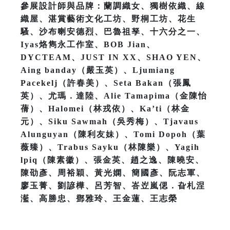
參展設計師與品牌：蘭調織女、獨樹依織、線
織屋、湛賞藝術文化工坊、野桐工坊、花生
騷、沙布喇安德烈、巴魯祖孥、十六分之一、
Iyas烙雋永工作室、BOB Jian、
DYCTEAM、JUST IN XX、SHAO YEN、
Aing banday（嚴玉英）、Ljumiang
Pacekelj（許春美）、Seta Bakan（張鳳
英）、尤瑪．達陸、Alie Tamapima（金陳怡
蒨）、Halomei（林戎依）、Ka’ti（林金
元）、Siku Sawmah（吳秀梅）、Tjavaus
Alunguyan（陳利友妹）、Tomi Dopoh（葉
薇臻）、Trabus Sayku（林陳樂）、Yagih
lpiq（陳素徽）、張金英、趙之逸、陳曉安、
陳劭彥、周裕穎、黃光嫻、簡國彥、阮志軍、
廖玉菁、劉諺樺、呂芳智、峇岦嵐偲．旮札涅
灆、高勝忠、鄧雅玲、王金蓮、王志榮