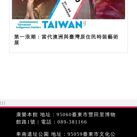
第一浪潮：當代澳洲與臺灣原住民時裝藝術
展
:::
康樂本館 地址：95060臺東市豐田里博物
館路1號 | 電話：089-381166
卑南遺址公園 地址：95059臺東市文化公