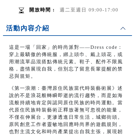
開放時間 :
週二至週日 09:00-17:00
活動內容介紹
這是一場「回家」的時尚派對——Dress code：
穿上最驕傲的傳統服，綁上頭巾、戴上頭花，或
用潮流單品混搭點傳統元素。鞋子、配件不限風
格，盡情展現自我，但別忘了留意長輩提醒的禁
忌與規矩。
《第一浪潮：臺灣原住民族當代時裝藝術展》述
說的不是浪花般轉瞬即逝的流行趨勢，而是如海
流般持續地肯定與認同原住民族的時尚運動。當
代原住民族時裝藝術正釋放著無可忽視的能量，
不僅在伸展台，更滲透進日常生活，城鄉街頭。
原民創意工作者靈敏地回應時尚界的遊戲規則，
也對主流文化和時尚產業提出自我主張，展現韌