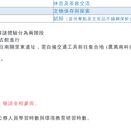
休息及茶敘交流
文物保存與探索
賦歸
（提供餐點及文宣品不鏽鋼保鮮
解謎體驗分為兩階段
古館進行
往南關里東遺址，需自備交通工具前往集合地 (鷹萬南科
*
，敬請全程參與。
公務人員學習時數與環境教育研習時數。