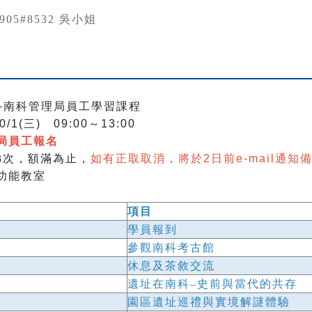
0905#8532 吳小姐
–南科管理局員工學習課程
0/1(三) 09:00～13:00
局員工報名
梯次，額滿為止，
如有正取取消，將於2日前e-mail通知
功能教室
項目
學員報到
參觀南科考古館
休息及茶敘交流
遺址在南科–史前與當代的共存
園區遺址巡禮與實境解謎體驗