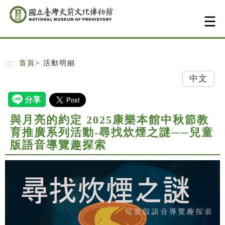
跳到主要內容
網站導覽
:::
首頁
> 活動明細
中文
與月亮的約定 2025康樂本館中秋節教
育推廣系列活動-尋找炊煙之謎──兒童
版語音導覽趣探索