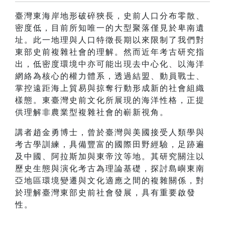
臺灣東海岸地形破碎狹長，史前人口分布零散、
密度低，目前所知唯一的大型聚落僅見於卑南遺
址。此一地理與人口特徵長期以來限制了我們對
東部史前複雜社會的理解。然而近年考古研究指
出，低密度環境中亦可能出現去中心化、以海洋
網絡為核心的權力體系，透過結盟、動員戰士、
掌控遠距海上貿易與掠奪行動形成新的社會組織
樣態。東臺灣史前文化所展現的海洋性格，正提
供理解非農業型複雜社會的嶄新視角。
講者趙金勇博士，曾於臺灣與美國接受人類學與
考古學訓練，具備豐富的國際田野經驗，足跡遍
及中國、阿拉斯加與東帝汶等地。其研究關注以
歷史生態與演化考古為理論基礎，探討島嶼東南
亞地區環境變遷與文化適應之間的複雜關係，對
於理解臺灣東部史前社會發展，具有重要啟發
性。