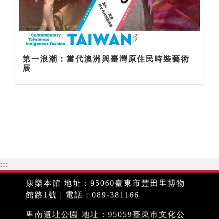
第一浪潮：當代澳洲與臺灣原住民時裝藝術
展
:::
康樂本館 地址：95060臺東市豐田里博物
館路1號 | 電話：089-381166
卑南遺址公園 地址：95059臺東市文化公