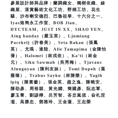
參展設計師與品牌：蘭調織女、獨樹依織、線
織屋、湛賞藝術文化工坊、野桐工坊、花生
騷、沙布喇安德烈、巴魯祖孥、十六分之一、
Iyas烙雋永工作室、BOB Jian、
DYCTEAM、JUST IN XX、SHAO YEN、
Aing banday（嚴玉英）、Ljumiang
Pacekelj（許春美）、Seta Bakan（張鳳
英）、尤瑪．達陸、Alie Tamapima（金陳怡
蒨）、Halomei（林戎依）、Ka’ti（林金
元）、Siku Sawmah（吳秀梅）、Tjavaus
Alunguyan（陳利友妹）、Tomi Dopoh（葉
薇臻）、Trabus Sayku（林陳樂）、Yagih
lpiq（陳素徽）、張金英、趙之逸、陳曉安、
陳劭彥、周裕穎、黃光嫻、簡國彥、阮志軍、
廖玉菁、劉諺樺、呂芳智、峇岦嵐偲．旮札涅
灆、高勝忠、鄧雅玲、王金蓮、王志榮