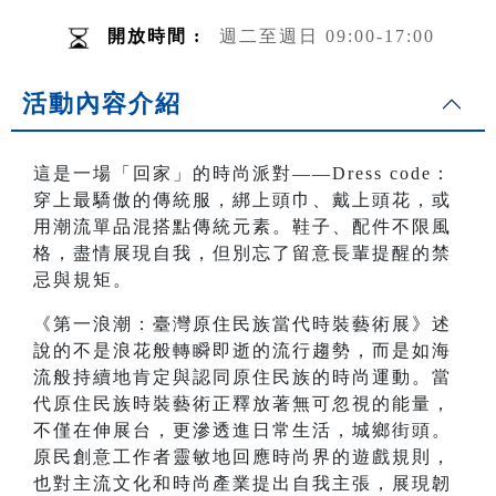
開放時間 :
週二至週日 09:00-17:00
活動內容介紹
這是一場「回家」的時尚派對——Dress code：
穿上最驕傲的傳統服，綁上頭巾、戴上頭花，或
用潮流單品混搭點傳統元素。鞋子、配件不限風
格，盡情展現自我，但別忘了留意長輩提醒的禁
忌與規矩。
《第一浪潮：臺灣原住民族當代時裝藝術展》述
說的不是浪花般轉瞬即逝的流行趨勢，而是如海
流般持續地肯定與認同原住民族的時尚運動。當
代原住民族時裝藝術正釋放著無可忽視的能量，
不僅在伸展台，更滲透進日常生活，城鄉街頭。
原民創意工作者靈敏地回應時尚界的遊戲規則，
也對主流文化和時尚產業提出自我主張，展現韌