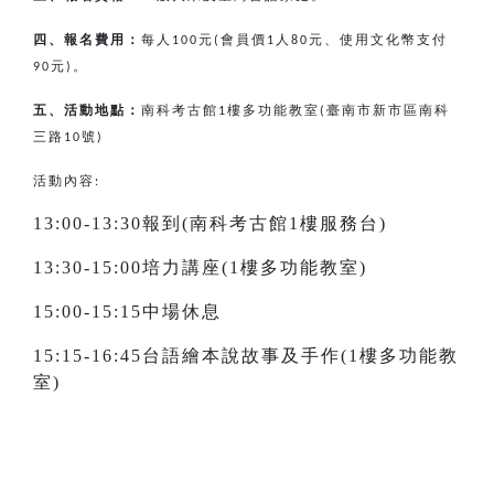
四、報名費用：
每人
元
會員價
人
元、使用文化幣支付
100
(
1
80
元
。
90
)
五、活動地點：
南科考古館
樓多功能教室
臺南市新市區南科
1
(
三路
號
10
)
活動內容:
13:00-13:30報到(南科考古館1樓服務台)
13:30-15:00培力講座(1樓多功能教室)
15:00-15:15中場休息
15:15-16:45台語繪本說故事及手作(1樓多功能教
室)