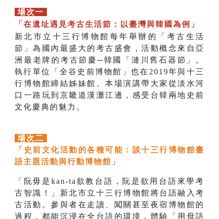
場次一
「在遺址遇見考古生活節：以臺灣與韓國為例」
新北市立十三行博物館每年舉辦的「考古生活
節」為國內最盛大的考古盛會，活動概念來自亞
洲最老牌的考古節慶─韓國「漣川舊石器節」。
執行單位「全谷史前博物館」也在2019年與十三
行博物館締結姊妹館。本場演講帶大家從淡水河
口一路玩到京畿道漢灘江邊，感受台韓兩地史前
文化慶典的魅力。
場次二
「史前文化活動的各種可能：談十三行博物館臺
語主題活動與行動博物館」
「阮毋是kan-ta欲教台語，阮是欲用台語來學考
古智識！」新北市立十三行博物館將台語融入考
古活動。參與者在走讀、闖關甚至夜宿博物館的
過程，都能沉浸在全台語的環境，體驗「用母語