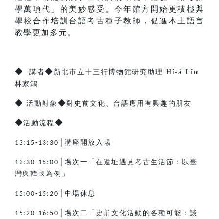
學萬項代」的美妙感受。今年館方開始更積極與
學校合作培訓台語考古種子教師，促進本土語言
教學更加多元。
◆
◆
講者
新北市立十三行博物館研究助理 Hî-á Lîm
林家鴻
◆
◆
活動對象
對史前文化、台語應用有興趣的朋友
◆
◆
活動流程
│講座開放入場
13:15-13:30
│場次一「在遺址遇見考古生活節：以臺
13:30-15:00
灣與韓國為例」
│中場休息
15:00-15:20
│場次二「史前文化活動的各種可能：談
15:20-16:50