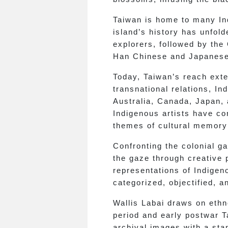
Taiwan is home to many Ind
island’s history has unfol
explorers, followed by the
Han Chinese and Japanese 
Today, Taiwan’s reach exte
transnational relations, I
Australia, Canada, Japan, a
Indigenous artists have con
themes of cultural memory 
Confronting the colonial g
the gaze through creative 
representations of Indigen
categorized, objectified, 
Wallis Labai draws on eth
period and early postwar T
archival images with a stam