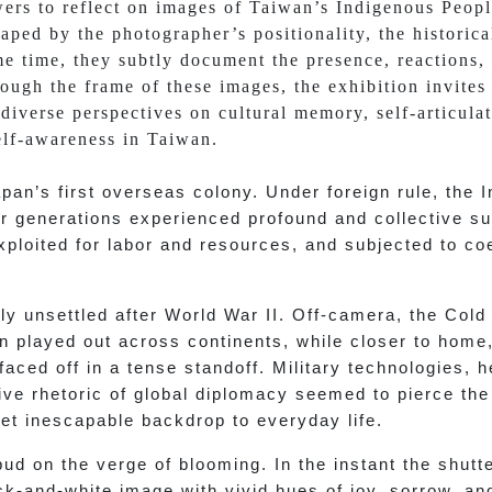
wers to reflect on images of Taiwan’s Indigenous Peopl
haped by the photographer’s positionality, the historic
e time, they subtly document the presence, reactions,
ough the frame of these images, the exhibition invites
iverse perspectives on cultural memory, self-articulat
lf-awareness in Taiwan.
an’s first overseas colony. Under foreign rule, the
or generations experienced profound and collective su
xploited for labor and resources, and subjected to co
ly unsettled after World War II. Off-camera, the Col
n played out across continents, while closer to hom
ced off in a tense standoff. Military technologies, h
ve rhetoric of global diplomacy seemed to pierce the
yet inescapable backdrop to everyday life.
ud on the verge of blooming. In the instant the shutte
ck-and-white image with vivid hues of joy, sorrow, an