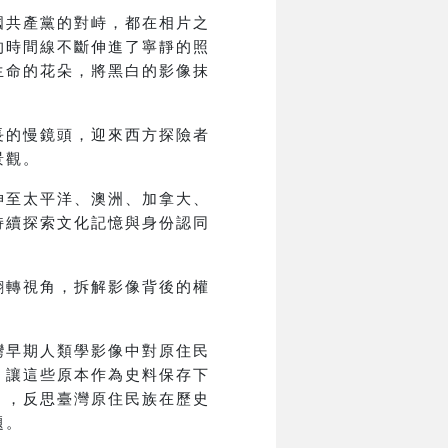
國共產黨的對峙，都在相片之
的時間線不斷伸進了寧靜的照
生命的花朵，將黑白的影像抹
長的慢鏡頭，迎來西方探險者
景觀。
伸至太平洋、澳洲、加拿大、
持續探索文化記憶與身份認同
翻轉視角，拆解影像背後的權
灣早期人類學影像中對原住民
，讓這些原本作為史料保存下
」，反思臺灣原住民族在歷史
題。