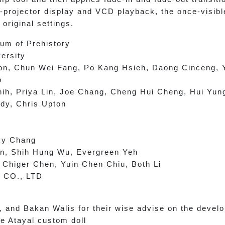
-projector display and VCD playback, the once-visib
 original settings.
um of Prehistory
ersity
on, Chun Wei Fang, Po Kang Hsieh, Daong Cinceng,
o
ih, Priya Lin, Joe Chang, Cheng Hui Cheng, Hui Yun
y, Chris Upton
y Chang
 Shih Hung Wu, Evergreen Yeh
 Chiger Chen, Yuin Chen Chiu, Both Li
 CO., LTD
and Bakan Walis for their wise advise on the develo
e Atayal custom doll