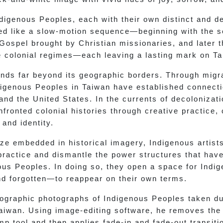
igenous Peoples, each with their own distinct and de
ded like a slow-motion sequence—beginning with the 
 Gospel brought by Christian missionaries, and later
colonial regimes—each leaving a lasting mark on Tai
nds far beyond its geographic borders. Through migra
ndigenous Peoples in Taiwan have established connecti
nd the United States. In the currents of decolonizati
fronted colonial histories through creative practice,
and identity.
aze embedded in historical imagery, Indigenous artis
practice and dismantle the power structures that hav
ous Peoples. In doing so, they open a space for Ind
and forgotten—to reappear on their own terms.
nographic photographs of Indigenous Peoples taken du
aiwan. Using image-editing software, he removes the
p tool and then applies fade-in and fade-out transiti