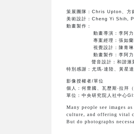
策展團隊：
Chris Upton
、方
美術設計：
Cheng Yi Shih, 
動畫製作：
動畫導演：李阿力
專案經理：張如蘭
視覺設計：陳青琳
動畫製作：李阿力
聲音設計：和諧滙
特別感謝：
尤瑪
‧
達陸、黃星
影像授權者
/
單位
個人：
何豊國、
瓦歷斯‧拉拜
單位：
中央研究院人社中心
GI
Many people see images as f
culture, and offering vital 
But do photographs necessar