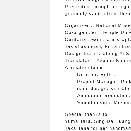
Presented through a single
gradually vanish from their
Organizer
：
National Muse
Co-organizer
：
Temple Univ
Curitorial team
：
Chris Upt
Takishusungan, Pi Lan Lia
Design team
：
Cheng Yi Sh
Translator
：
Yvonne Kenned
Amination team
Director: Both Li
Project Manager: Pink
isual design: Kim Chen,
Amination production:
Sound design: Musdm
Special thanks to
Yuma Taru, Sing Da Huang, 
Taka Tana for her handmad