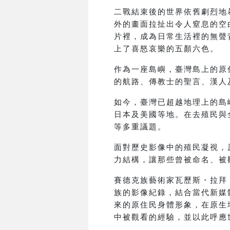
二戰結束後的世界依舊劇烈地
外的畫面拉扯出令人窒息的空
片裡，成為日常生活裡的無聲
上了喜怒哀樂的五顏六色。
作為一座島嶼，臺灣島上的原
的航路、傳教士的聖言、漢人
如今，臺灣已超越地理上的島
日本及美國等地。在去殖民與
等多重議題。
面對歷史影像中的殖民凝視，
力結構，讓那些曾被命名、被
賽德克族藝術家瓦歷斯・拉拜
族的影像紀錄，結合當代新媒
來的原住民身體形象，在原生
中被觀看的經驗，並以此呼應