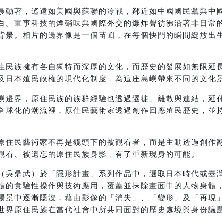
暴動著，遙遠如美國與蘇聯的冷戰，鄰近如中國國民黨與中
白。軍事科技的煙硝味與國際外交的爆炸聲彷彿沿著非日常
背景。相片的邊界像是一個苗圃，在每個快門的瞬間綻放出
住民族擁有各自獨特而深厚的文化，而歷史的發展如無限延
及日本殖民政權的現代化制度，為這座島嶼帶來不同的文化
嶼邊界，原住民族的族群經驗也透過遷徙、離散與連結，延
全球化的潮流裡，原住民藝術家透過創作回應殖民歷史，並
原住民藝術家不再是鏡頭下的被觀看者，而是主動透過創作
觀看、被遺忘的原住民族身影，有了重新現身的可能。
（吳鼎武）於「隱形計畫」系列作品中，選取日本時代或臺
體的實驗性操作與技術應用，覆蓋並抹除畫面中的人物身體
場景中逐漸隱沒，藉由影像的「消失」、「變形」及「再現
世界原住民族在當代社會中所共同面對的歷史處境與身份議