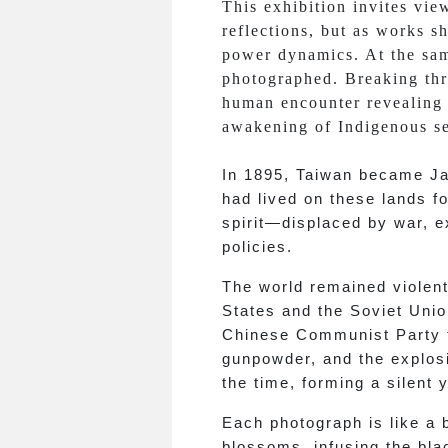
This exhibition invites vie
reflections, but as works s
power dynamics. At the sam
photographed. Breaking thr
human encounter revealing d
awakening of Indigenous se
In 1895, Taiwan became Jap
had lived on these lands f
spirit—displaced by war, e
policies.
The world remained violent
States and the Soviet Unio
Chinese Communist Party fa
gunpowder, and the explosi
the time, forming a silent 
Each photograph is like a b
blossoms, infusing the bla