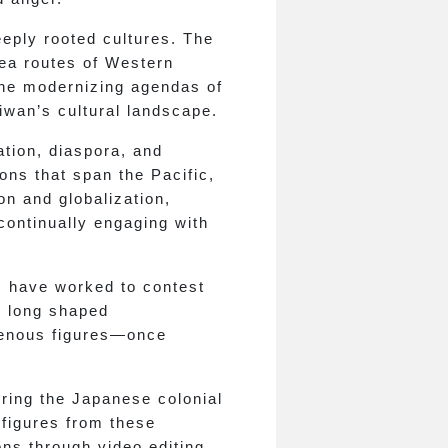
eply rooted cultures. The
sea routes of Western
 the modernizing agendas of
wan’s cultural landscape.
tion, diaspora, and
ons that span the Pacific,
on and globalization,
 continually engaging with
ts have worked to contest
e long shaped
igenous figures—once
ring the Japanese colonial
 figures from these
ons through video editing.