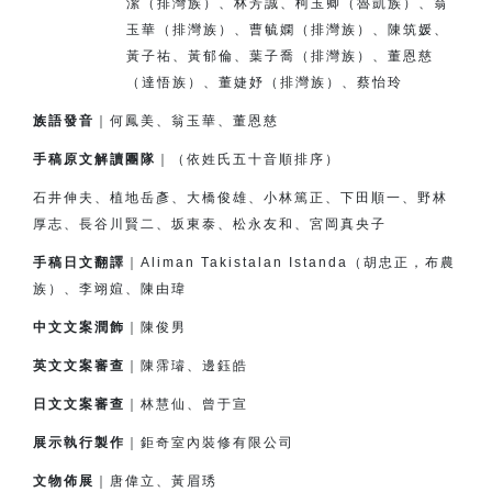
潔（排灣族）、
林芳誠、柯玉卿（魯凱族）、翁
玉華（排灣族）、
曹毓嫻（排灣族）、
陳筑媛、
黃子祐、黃郁倫、
葉子喬（排灣族）、董恩慈
（達悟族）、
董婕妤（排灣族）、
蔡怡玲
族語發音
｜何鳳美、翁玉華、董恩慈
手稿原文解讀團隊
｜（依姓氏五十音順排序）
石井伸夫、植地岳彥、大橋俊雄、小林篤正、下田順一、
野林
厚志、長谷川賢二、坂東泰、松永友和、宮岡真央子
手稿日文翻譯
｜Aliman Takistalan Istanda（胡忠正，布農
族）、李翊媗、陳由瑋
中文文案潤飾
｜陳俊男
英文文案審查
｜陳霈璿、邊鈺皓
日文文案審查
｜林慧仙、曾于宣
展示執行製作
｜鉅奇室內裝修有限公司
文物佈展
｜唐偉立、黃眉琇