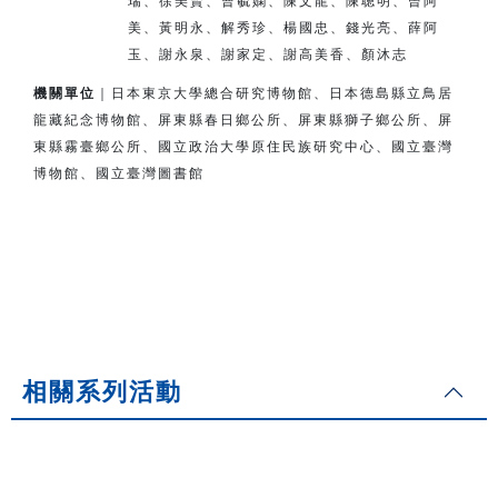
瑞、徐美賢、曹毓嫻、陳文龍、陳聰明、曾阿
美、
黃明永、解秀珍、楊國忠、錢光亮、薛阿
玉、謝永泉、謝家定、
謝高美香、顏沐志
機關單位
｜日本東京大學總合研究博物館、日本德島縣立鳥居
龍藏紀念博物館、
屏東縣春日鄉公所、屏東縣獅子鄉公所、
屏
東縣霧臺鄉公所、
國立政治大學原住民族研究中心、國立臺灣
博物館、國立臺灣圖書館
相關系列活動