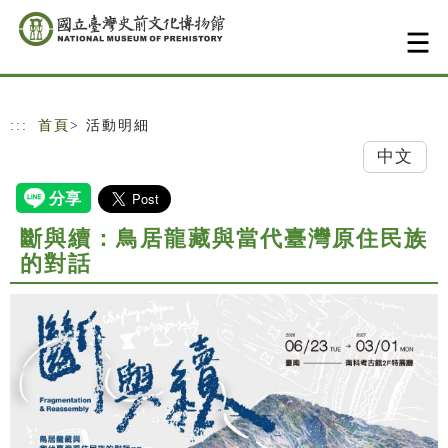
跳到主要內容
網站導覽
:::
首頁
> 活動明細
中文
斷與續：鳥居龍藏與當代臺灣原住民族
的對話