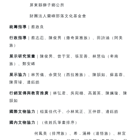
屏東縣獅子鄉公所
財團法人蘭嶼部落文化基金會
統籌指導
｜蔡政良
行政指導
｜蔡志忍、陳俊男（撒奇萊雅族）、田詩涵（阿美
族）
展示研究策畫
｜陳俊男、曾于宣、張至善、林慧仙（卑南
族）、鄭安睎
展示協力
｜林芳儀、余寶兒（西拉雅族）、陳韻如、蘇嘉蓉、
陳霈璿、邊鈺皓
行銷宣傳與教育推廣
｜林弘君、吳宛穗、高麗英、陳姵璇、陳
韻如
國際文物協力
｜
稲
葉佳代子、小林篤正、王仲群、邊鈺皓
國內文物協力
｜（依姓氏筆畫排序）
何鳳美（排灣族）、希．滿棒（達悟族）、林宜