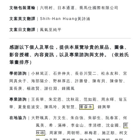
文物包裝運輸
｜六明村、日本通運、喬馬仕國際有限公司
文案英文翻譯
｜Shih-Han Huang黃詩涵
文案日文翻譯
｜鳳氣至純平
感謝以下個人及單位，提供本展覽珍貴的展品、圖像、
影音授權、內容資訊，以及專業諮詢與支持。（依姓氏
筆畫排序）
學術諮詢
｜小林篤正、石井伸夫、長谷川賢二、松永友和、宮
岡真央子、
海部陽介、
野林厚志、許勝發、陳有貝、陳偉智、
葉長庚、楊政賢、
謝仕淵、鍾國風
專業諮詢
｜王長華、朱宏恩、沈秋花、范如菀、周永暉、翁玉
華、夏曼藍波安、
陳瑪玲、黃智慧、
董森永
、鍾興華
在地協力
｜
大野颯真、方文生、朱自強、朱卻生、阮春富、何
鳳美、希．滿棒、
李金山、李清標、沈金國、
周
秋雄
、周家輝、周朝明、林梅君、
施正順、柯文