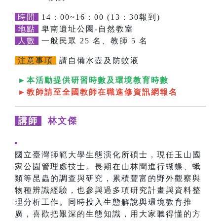
時間
14：00~16：00 (13：30報到)
地點
卑南遺址公園-自然教室
人數
一般民眾 25 名、教師 5 名
注意事項
請自備水壺及防蚊液
►本活動提供研習時數及環境教育時數
►教師請至全國教師在職進修資訊網報名
講師
林文傑
國立臺灣師範大學生態演化所碩士，現任玉山國
家公園管理處技士。長期在山林間進行蝴蝶、蛾
類等昆蟲的調查與研究，累積豐富的野外觀察與
物種辨識經驗，也參與過多項研究計畫與資料整
理分析工作。同時投入生態解說與環境教育推
廣，喜歡把艱深的生態知識，用大家聽得懂的方