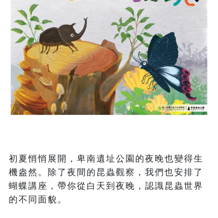
初夏悄悄展開，卑南遺址公園的夜晚也變得生
機盎然。除了夜間的昆蟲觀察，我們也安排了
蝴蝶講座，帶你從白天到夜晚，認識昆蟲世界
的不同面貌。