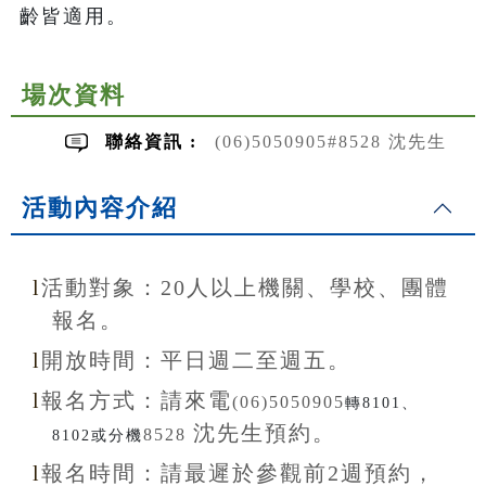
齡皆適用。
場次資料
聯絡資訊 :
(06)5050905#8528 沈先生
活動內容介紹
l
活動對象：20
人以上機關、學校、團體
報名。
l
開放
時間：
平日週二至
週五。
l
報名方式：
請來電
(06)5050905
轉8101、
沈先生
預約。
8528
8102或分機
l
報名
時間：
請最遲於參觀前
2
週預約，