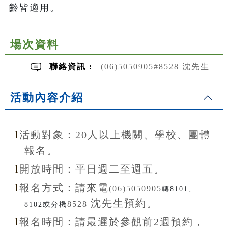
齡皆適用。
場次資料
聯絡資訊 :
(06)5050905#8528 沈先生
活動內容介紹
l
活動對象：20
人以上機關、學校、團體
報名。
l
開放
時間：
平日週二至
週五。
l
報名方式：
請來電
(06)5050905
轉8101、
沈先生
預約。
8528
8102或分機
l
報名
時間：
請最遲於參觀前
2
週預約，