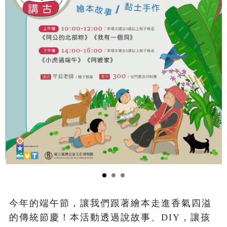
今年的端午節，讓我們跟著繪本走進香氣四溢
的傳統節慶！本活動透過說故事、DIY，讓孩