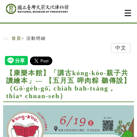
跳到主要內容
網站導覽
:::
首頁
> 活動明細
中文
【康樂本館】「講古kóng-kóo-親子共
讀繪本」— 【五月五 呷肉粽 聽傳說】
（Gō͘-ge̍h-gō͘, chia̍h bah-tsàng，
thiaⁿ chuan-seh）