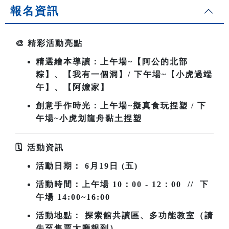
報名資訊
🎨
精彩活動亮點
精選繪本導讀：上午場~
【阿公的北部
粽】、【我有一個洞】/ 下午場~【小虎過端
午】、【阿嬤家】
創意手作時光：上午場~擬真食玩捏塑 / 下
午場~小虎划龍舟黏土捏塑
🗓
️
活動資訊
活動日期：
6
月19日 (五)
活動時間：上午場
10
：00 - 12：00 // 下
午場 14:00~16:00
活動地點： 探索館共讀區、多功能教室（請
先至售票大廳報到）