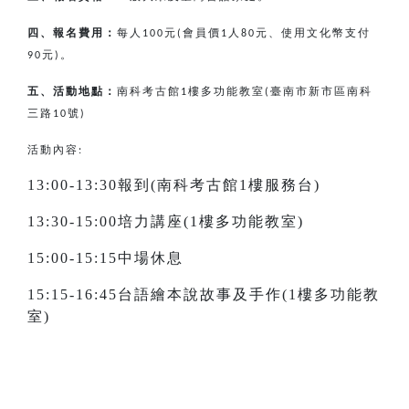
四、報名費用：
每人
元
會員價
人
元、使用文化幣支付
100
(
1
80
元
。
90
)
五、活動地點：
南科考古館
樓多功能教室
臺南市新市區南科
1
(
三路
號
10
)
活動內容:
13:00-13:30報到(南科考古館1樓服務台)
13:30-15:00培力講座(1樓多功能教室)
15:00-15:15中場休息
15:15-16:45台語繪本說故事及手作(1樓多功能教
室)